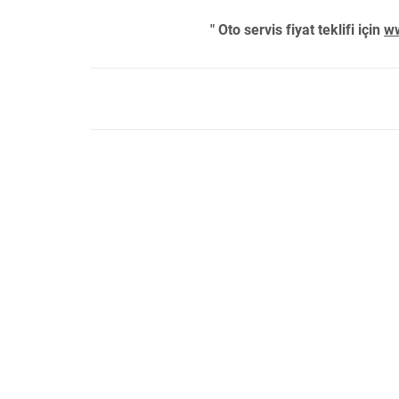
" Oto servis fiyat teklifi için
ww