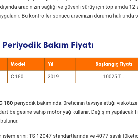
ın dışında aracınızın sağlığı ve güvenli sürüş için toplamda 12
uygulanır. Bu kontroller sonucu aracınızın durumu hakkında s
 Periyodik Bakım Fiyatı
Model
Yıl
Başlangıç Fiyatı
C 180
2019
10025 TL
C 180
periyodik bakımında, üreticinin tavsiye ettiği viskotize
dart belgesine sahip motor yağ kullanır. Değişim yapılacak fi
bulunur.
 işlemlerini; TS 12047 standartlarında ve 4077 sayılı tüketic