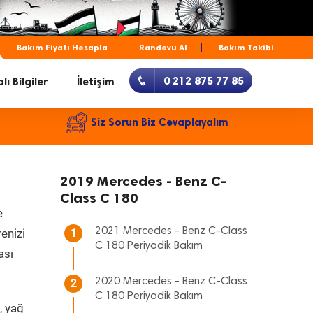
Bakım Fiyatı Hesapla
Randevu Al
Bakım Takibi
0 212 875 77 85
lı Bilgiler
İletişim
Siz Sorun Biz Cevaplayalım
2019 Mercedes - Benz C-
Class C 180
e
2021 Mercedes - Benz C-Class
renizi
1
C 180 Periyodik Bakım
ası
2020 Mercedes - Benz C-Class
2
C 180 Periyodik Bakım
, yağ