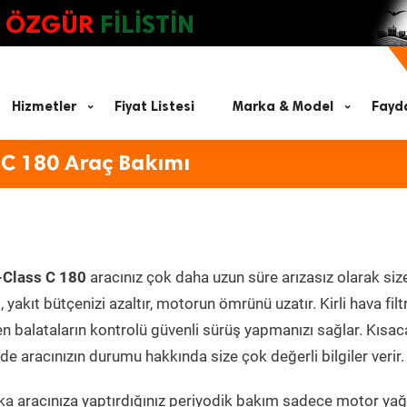
ÖZGÜR
FİLİSTİN
Hizmetler
Fiyat Listesi
Marka & Model
Fayda
 C 180 Araç Bakımı
-Class C 180
aracınız çok daha uzun süre arızasız olarak siz
yakıt bütçenizi azaltır, motorun ömrünü uzatır. Kirli hava filt
en balataların kontrolü güvenli sürüş yapmanızı sağlar. Kısac
e aracınızın durumu hakkında size çok değerli bilgiler verir.
a aracınıza yaptırdığınız periyodik bakım sadece motor yağ