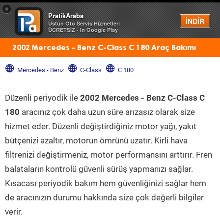
×
PratikAraba
Menü
İNDİR
Üstün Oto Servis Hizmetleri
ÜCRETSİZ - In Google Play
2002 Mercedes - Benz C-Class C 180 Araç Bakımı
Mercedes - Benz
C-Class
C 180
Düzenli periyodik ile
2002 Mercedes - Benz C-Class C
180
aracınız çok daha uzun süre arızasız olarak size
hizmet eder. Düzenli değiştirdiğiniz motor yağı, yakıt
bütçenizi azaltır, motorun ömrünü uzatır. Kirli hava
filtrenizi değiştirmeniz, motor performansını arttırır. Fren
balataların kontrolü güvenli sürüş yapmanızı sağlar.
Kısacası periyodik bakım hem güvenliğinizi sağlar hem
de aracınızın durumu hakkında size çok değerli bilgiler
verir.