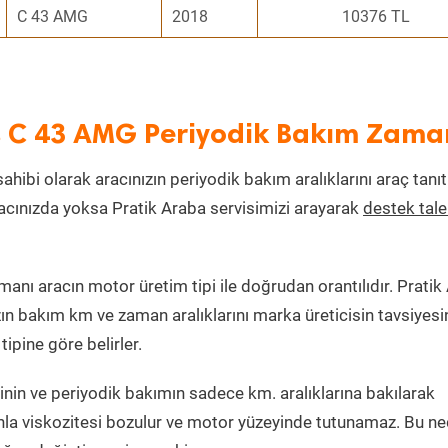
C 43 AMG
2018
10376 TL
s C 43 AMG Periyodik Bakım Zama
sahibi olarak aracınızın periyodik bakım aralıklarını araç tanı
aracınızda yoksa Pratik Araba servisimizi arayarak
destek tal
nı aracın motor üretim tipi ile doğrudan orantılıdır. Pratik
zın bakım km ve zaman aralıklarını marka üreticisin tavsiyesi
ipine göre belirler.
nin ve periyodik bakımın sadece km. aralıklarına bakılarak
nla viskozitesi bozulur ve motor yüzeyinde tutunamaz. Bu n