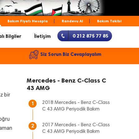
Bakım Fiyatı Hesapla
Randevu Al
Bakım Takibi
0 212 875 77 85
lı Bilgiler
İletişim
Siz Sorun Biz Cevaplayalım
Mercedes - Benz C-Class C
43 AMG
z bir
2018 Mercedes - Benz C-Class
1
C 43 AMG Periyodik Bakım
doğru
2017 Mercedes - Benz C-Class
2
 zaman
C 43 AMG Periyodik Bakım