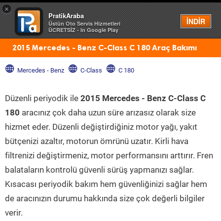
×
PratikAraba
Menü
İNDİR
Üstün Oto Servis Hizmetleri
ÜCRETSİZ - In Google Play
2015 Mercedes - Benz C-Class C 180 Araç Bakımı
Mercedes - Benz
C-Class
C 180
Düzenli periyodik ile
2015 Mercedes - Benz C-Class C
180
aracınız çok daha uzun süre arızasız olarak size
hizmet eder. Düzenli değiştirdiğiniz motor yağı, yakıt
bütçenizi azaltır, motorun ömrünü uzatır. Kirli hava
filtrenizi değiştirmeniz, motor performansını arttırır. Fren
balataların kontrolü güvenli sürüş yapmanızı sağlar.
Kısacası periyodik bakım hem güvenliğinizi sağlar hem
de aracınızın durumu hakkında size çok değerli bilgiler
verir.