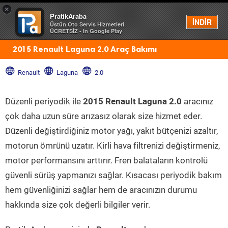
×
PratikAraba
Menü
İNDİR
Üstün Oto Servis Hizmetleri
ÜCRETSİZ - In Google Play
2015 Renault Laguna 2.0 Araç Bakımı
Renault
Laguna
2.0
Düzenli periyodik ile
2015 Renault Laguna 2.0
aracınız
çok daha uzun süre arızasız olarak size hizmet eder.
Düzenli değiştirdiğiniz motor yağı, yakıt bütçenizi azaltır,
motorun ömrünü uzatır. Kirli hava filtrenizi değiştirmeniz,
motor performansını arttırır. Fren balataların kontrolü
güvenli sürüş yapmanızı sağlar. Kısacası periyodik bakım
hem güvenliğinizi sağlar hem de aracınızın durumu
hakkında size çok değerli bilgiler verir.