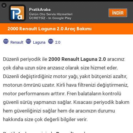
×
PratikAraba
Menü
İNDİR
Üstün Oto Servis Hizmetleri
ÜCRETSİZ - In Google Play
2000 Renault Laguna 2.0 Araç Bakımı
Renault
Laguna
2.0
Düzenli periyodik ile
2000 Renault Laguna 2.0
aracınız
çok daha uzun süre arızasız olarak size hizmet eder.
Düzenli değiştirdiğiniz motor yağı, yakıt bütçenizi azaltır,
motorun ömrünü uzatır. Kirli hava filtrenizi değiştirmeniz,
motor performansını arttırır. Fren balataların kontrolü
güvenli sürüş yapmanızı sağlar. Kısacası periyodik bakım
hem güvenliğinizi sağlar hem de aracınızın durumu
hakkında size çok değerli bilgiler verir.