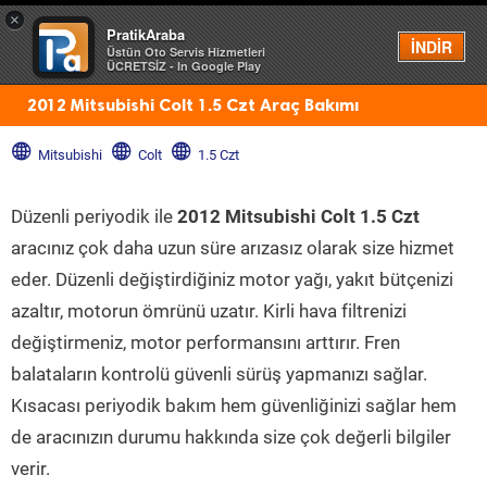
×
PratikAraba
Menü
İNDİR
Üstün Oto Servis Hizmetleri
ÜCRETSİZ - In Google Play
2012 Mitsubishi Colt 1.5 Czt Araç Bakımı
Mitsubishi
Colt
1.5 Czt
Düzenli periyodik ile
2012 Mitsubishi Colt 1.5 Czt
aracınız çok daha uzun süre arızasız olarak size hizmet
eder. Düzenli değiştirdiğiniz motor yağı, yakıt bütçenizi
azaltır, motorun ömrünü uzatır. Kirli hava filtrenizi
değiştirmeniz, motor performansını arttırır. Fren
balataların kontrolü güvenli sürüş yapmanızı sağlar.
Kısacası periyodik bakım hem güvenliğinizi sağlar hem
de aracınızın durumu hakkında size çok değerli bilgiler
verir.