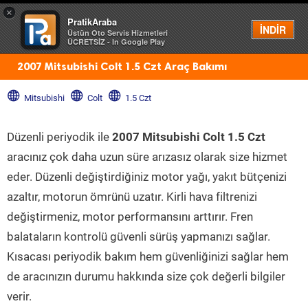
×
PratikAraba
Menü
İNDİR
Üstün Oto Servis Hizmetleri
ÜCRETSİZ - In Google Play
2007 Mitsubishi Colt 1.5 Czt Araç Bakımı
Mitsubishi
Colt
1.5 Czt
Düzenli periyodik ile
2007 Mitsubishi Colt 1.5 Czt
aracınız çok daha uzun süre arızasız olarak size hizmet
eder. Düzenli değiştirdiğiniz motor yağı, yakıt bütçenizi
azaltır, motorun ömrünü uzatır. Kirli hava filtrenizi
değiştirmeniz, motor performansını arttırır. Fren
balataların kontrolü güvenli sürüş yapmanızı sağlar.
Kısacası periyodik bakım hem güvenliğinizi sağlar hem
de aracınızın durumu hakkında size çok değerli bilgiler
verir.