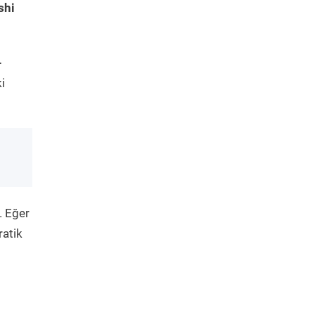
shi
-
i
. Eğer
ratik