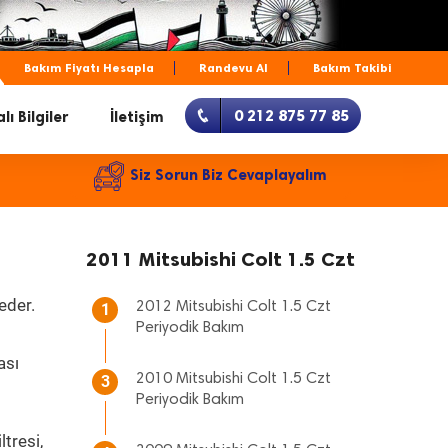
Bakım Fiyatı Hesapla
Randevu Al
Bakım Takibi
0 212 875 77 85
lı Bilgiler
İletişim
Siz Sorun Biz Cevaplayalım
2011 Mitsubishi Colt 1.5 Czt
eder.
2012 Mitsubishi Colt 1.5 Czt
1
Periyodik Bakım
ası
2010 Mitsubishi Colt 1.5 Czt
3
Periyodik Bakım
tresi,