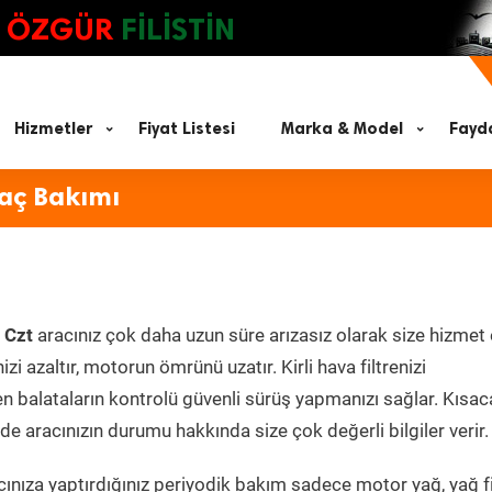
ÖZGÜR
FİLİSTİN
Hizmetler
Fiyat Listesi
Marka & Model
Fayda
raç Bakımı
 Czt
aracınız çok daha uzun süre arızasız olarak size hizmet 
zi azaltır, motorun ömrünü uzatır. Kirli hava filtrenizi
en balataların kontrolü güvenli sürüş yapmanızı sağlar. Kısac
e aracınızın durumu hakkında size çok değerli bilgiler verir.
nıza yaptırdığınız periyodik bakım sadece motor yağ, yağ fil