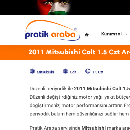
Kurumsal
2011 Mitsubishi Colt 1.5 Czt A
Mitsubishi
Colt
1.5 Czt
Düzenli periyodik ile
2011 Mitsubishi Colt 1.5
Düzenli değiştirdiğiniz motor yağı, yakıt bütçeni
değiştirmeniz, motor performansını arttırır. Fr
periyodik bakım hem güvenliğinizi sağlar hem d
Pratik Araba servisinde
Mitsubishi
marka aracı