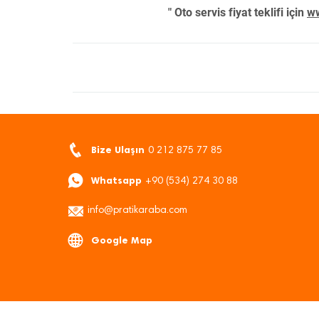
" Oto servis fiyat teklifi için
ww
Bize Ulaşın
0 212 875 77 85
Whatsapp
+90 (534) 274 30 88
info@pratikaraba.com
Google Map