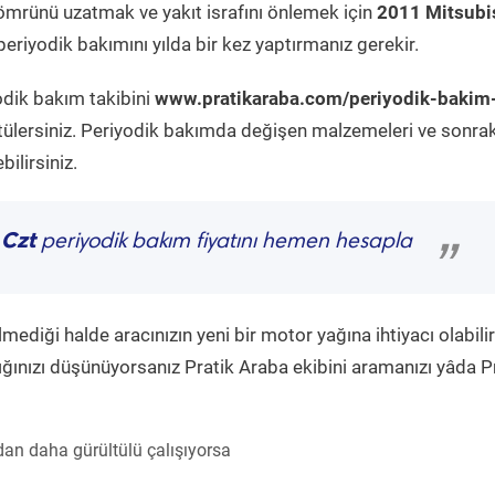
ömrünü uzatmak ve yakıt israfını önlemek için
2011 Mitsubi
eriyodik bakımını yılda bir kez yaptırmanız gerekir.
odik bakım takibini
www.pratikaraba.com/periyodik-bakim
tülersiniz. Periyodik bakımda değişen malzemeleri ve sonrak
ilirsiniz.
 Czt
periyodik bakım fiyatını hemen hesapla
”
diği halde aracınızın yeni bir motor yağına ihtiyacı olabilir
ğınızı düşünüyorsanız Pratik Araba ekibini aramanızı yâda P
an daha gürültülü çalışıyorsa