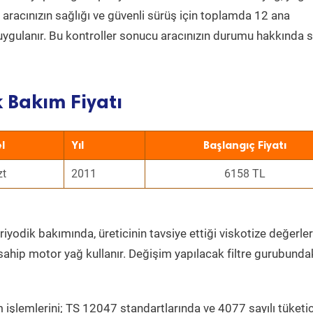
a aracınızın sağlığı ve güvenli sürüş için toplamda 12 ana
uygulanır. Bu kontroller sonucu aracınızın durumu hakkında s
k Bakım Fiyatı
l
Yıl
Başlangıç Fiyatı
zt
2011
6158 TL
iyodik bakımında, üreticinin tavsiye ettiği viskotize değerler
sahip motor yağ kullanır. Değişim yapılacak filtre gurubunda
 işlemlerini; TS 12047 standartlarında ve 4077 sayılı tüketic