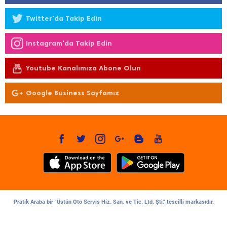
Twitter'da Takip Edin
Instagram'da Takip Edin
Youtube Kanalımıza Abone Olun
Google Business Sayfamız
Pratik Araba bir "Üstün Oto Servis Hiz. San. ve Tic. Ltd. Şti." tescilli markasıdır.