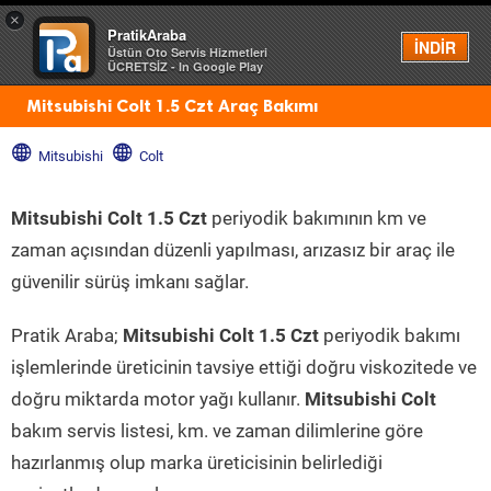
×
PratikAraba
Menü
İNDİR
Üstün Oto Servis Hizmetleri
ÜCRETSİZ - In Google Play
Mitsubishi Colt 1.5 Czt Araç Bakımı
Mitsubishi
Colt
Mitsubishi Colt 1.5 Czt
periyodik bakımının km ve
zaman açısından düzenli yapılması, arızasız bir araç ile
güvenilir sürüş imkanı sağlar.
Pratik Araba;
Mitsubishi Colt 1.5 Czt
periyodik bakımı
işlemlerinde üreticinin tavsiye ettiği doğru viskozitede ve
doğru miktarda motor yağı kullanır.
Mitsubishi Colt
bakım servis listesi, km. ve zaman dilimlerine göre
hazırlanmış olup marka üreticisinin belirlediği