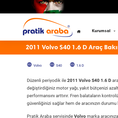
Kurumsal
2011 Volvo S40 1.6 D Araç Bak
Volvo
S40
1.6 D
Düzenli periyodik ile
2011 Volvo S40 1.6 D
ara
değiştirdiğiniz motor yağı, yakıt bütçenizi azal
performansını arttırır. Fren balataların kontr
güvenliğinizi sağlar hem de aracınızın durumu h
Pratik Araba servisinde
Volvo
marka aracınıza 