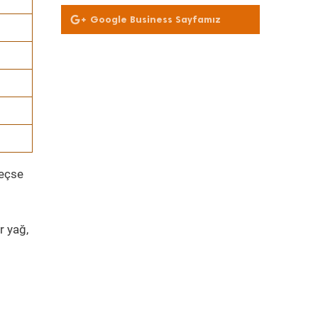
Google Business Sayfamız
geçse
r yağ,