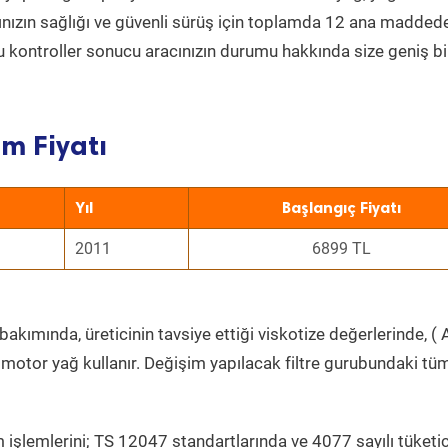
acınızın sağlığı ve güvenli sürüş için toplamda 12 ana madded
 Bu kontroller sonucu aracınızın durumu hakkında size geniş bi
m Fiyatı
Yıl
Başlangıç Fiyatı
2011
6899 TL
akımında, üreticinin tavsiye ettiği viskotize değerlerinde, ( 
 motor yağ kullanır. Değişim yapılacak filtre gurubundaki tü
 işlemlerini; TS 12047 standartlarında ve 4077 sayılı tüketic