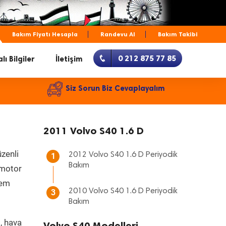
Bakım Fiyatı Hesapla
Randevu Al
Bakım Takibi
0 212 875 77 85
lı Bilgiler
İletişim
Siz Sorun Biz Cevaplayalım
2011 Volvo S40 1.6 D
zenli
2012 Volvo S40 1.6 D Periyodik
1
Bakım
, motor
hem
2010 Volvo S40 1.6 D Periyodik
3
Bakım
, hava
Volvo S40 Modelleri