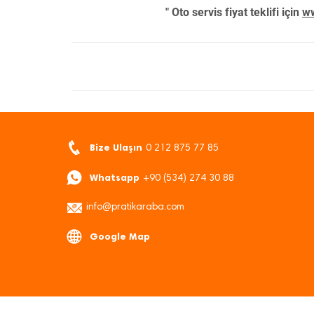
" Oto servis fiyat teklifi için
ww
Bize Ulaşın
0 212 875 77 85
Whatsapp
+90 (534) 274 30 88
info@pratikaraba.com
Google Map