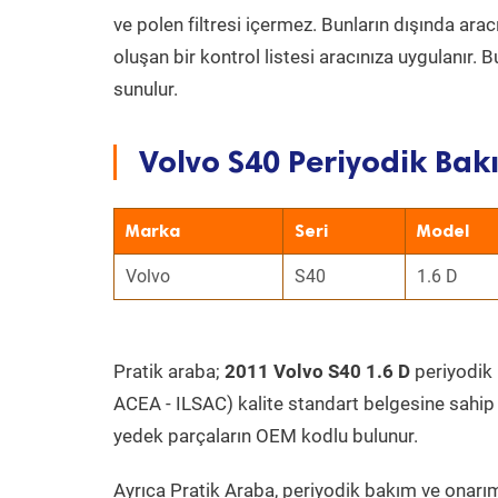
ve polen filtresi içermez. Bunların dışında ar
oluşan bir kontrol listesi aracınıza uygulanır.
sunulur.
Volvo S40 Periyodik Bakı
Marka
Seri
Model
Volvo
S40
1.6 D
Pratik araba;
2011 Volvo S40 1.6 D
periyodik b
ACEA - ILSAC) kalite standart belgesine sahip
yedek parçaların OEM kodlu bulunur.
Ayrıca Pratik Araba, periyodik bakım ve onarım