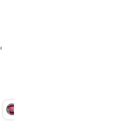
ı
Kia Sportage Periyodik Bakım 7.068 TL
2012 Model 1.6 Gdi Motor