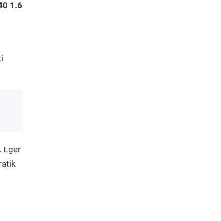
40 1.6
i
. Eğer
ratik