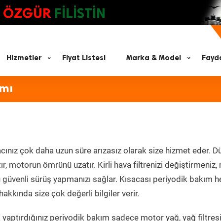
ÖZGÜR
FİLİSTİN
Hizmetler
Fiyat Listesi
Marka & Model
Fayda
ımı
cınız çok daha uzun süre arızasız olarak size hizmet eder. Dü
tır, motorun ömrünü uzatır. Kirli hava filtrenizi değiştirmeniz
olü güvenli sürüş yapmanızı sağlar. Kısacası periyodik bakım 
akkında size çok değerli bilgiler verir.
yaptırdığınız periyodik bakım sadece motor yağ, yağ filtresi