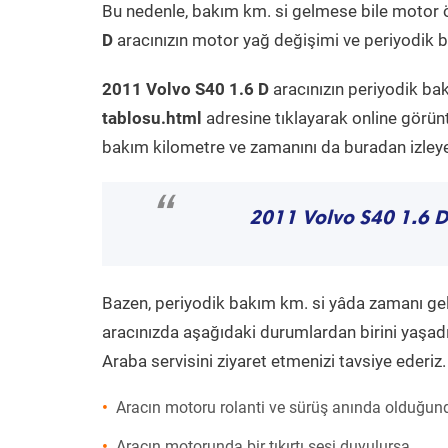
Bu nedenle, bakım km. si gelmese bile motor 
D
aracınızın motor yağ değişimi ve periyodik ba
2011 Volvo S40 1.6 D
aracınızın periyodik ba
tablosu.html
adresine tıklayarak online görün
bakım kilometre ve zamanını da buradan izleyeb
“
2011 Volvo S40 1.6 D
Bazen, periyodik bakım km. si yâda zamanı gelme
aracınızda aşağıdaki durumlardan birini yaşadı
Araba servisini ziyaret etmenizi tavsiye ederiz.
Aracın motoru rolanti ve sürüş anında olduğund
Aracın motorunda bir tıkırtı sesi duyulursa