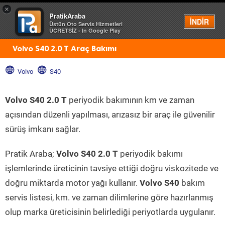
×
PratikAraba
Menü
İNDİR
Üstün Oto Servis Hizmetleri
ÜCRETSİZ - In Google Play
Volvo S40 2.0 T Araç Bakımı
Volvo
S40
Volvo S40 2.0 T
periyodik bakımının km ve zaman
açısından düzenli yapılması, arızasız bir araç ile güvenilir
sürüş imkanı sağlar.
Pratik Araba;
Volvo S40 2.0 T
periyodik bakımı
işlemlerinde üreticinin tavsiye ettiği doğru viskozitede ve
doğru miktarda motor yağı kullanır.
Volvo S40
bakım
servis listesi, km. ve zaman dilimlerine göre hazırlanmış
olup marka üreticisinin belirlediği periyotlarda uygulanır.