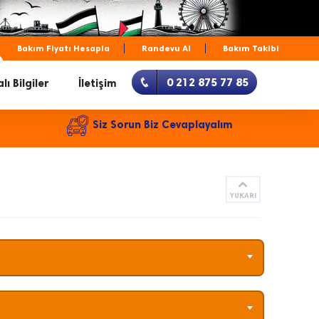
Bakım Fiyatı Hesapla
Randevu Al
Bakım Takibi
0 212 875 77 85
lı Bilgiler
İletişim
Siz Sorun Biz Cevaplayalım
YUKARI