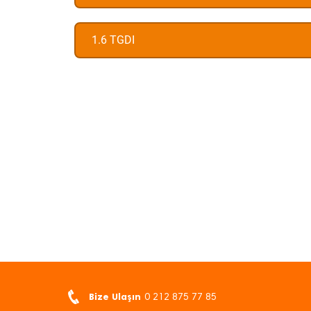
1.6 TGDI
Bize Ulaşın
0 212 875 77 85