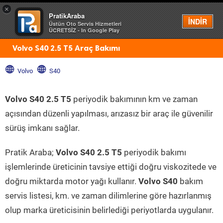
×
PratikAraba
Menü
İNDİR
Üstün Oto Servis Hizmetleri
ÜCRETSİZ - In Google Play
Volvo S40 2.5 T5 Araç Bakımı
Volvo
S40
Volvo S40 2.5 T5
periyodik bakımının km ve zaman
açısından düzenli yapılması, arızasız bir araç ile güvenilir
sürüş imkanı sağlar.
Pratik Araba;
Volvo S40 2.5 T5
periyodik bakımı
işlemlerinde üreticinin tavsiye ettiği doğru viskozitede ve
doğru miktarda motor yağı kullanır.
Volvo S40
bakım
servis listesi, km. ve zaman dilimlerine göre hazırlanmış
olup marka üreticisinin belirlediği periyotlarda uygulanır.