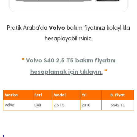
Volvo
Pratik Araba'da
bakım fiyatınızı kolaylıkla
hesaplayabilirsiniz.
"
Volvo S40 2.5 T5 bakım fiyatını
hesaplamak için tıklayın.
"
Marka
Seri
Model
Yıl
Volvo
S40
2.5 T5
2010
6542 TL