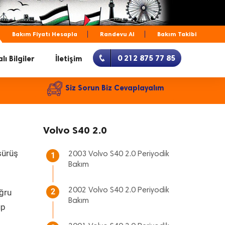
Bakım Fiyatı Hesapla
Randevu Al
Bakım Takibi
0 212 875 77 85
lı Bilgiler
İletişim
Siz Sorun Biz Cevaplayalım
Volvo S40 2.0
sürüş
2003 Volvo S40 2.0 Periyodik
1
Bakım
2002 Volvo S40 2.0 Periyodik
2
oğru
Bakım
up