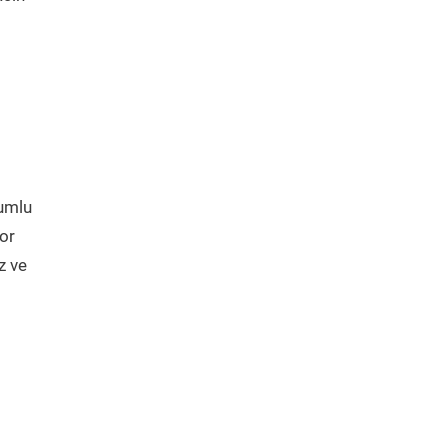
yumlu
or
z ve