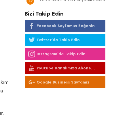
Volvo S40 2.5 T5 Periyodik Bakım
12
Bizi Takip Edin
Facebook Sayfamızı Beğenin
Twitter'da Takip Edin
Instagram'da Takip Edin
Youtube Kanalımıza Abone
Olun
kım
Google Business Sayfamız
da
r.