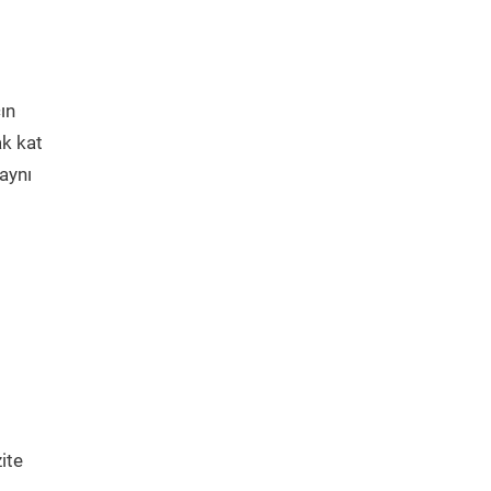
ın
ak kat
aynı
ite