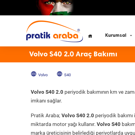
Kurumsal
Volvo S40 2.0 Araç Bakımı
Volvo
S40
Volvo S40 2.0
periyodik bakımının km ve zaman
imkanı sağlar.
Pratik Araba;
Volvo S40 2.0
periyodik bakımı 
miktarda motor yağı kullanır.
Volvo S40
bakım 
marka üreticisinin belirlediği periyotlarda uygu