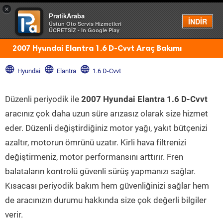
×
PratikAraba
Menü
İNDİR
Üstün Oto Servis Hizmetleri
ÜCRETSİZ - In Google Play
2007 Hyundai Elantra 1.6 D-Cvvt Araç Bakımı
Hyundai
Elantra
1.6 D-Cvvt
Düzenli periyodik ile
2007 Hyundai Elantra 1.6 D-Cvvt
aracınız çok daha uzun süre arızasız olarak size hizmet
eder. Düzenli değiştirdiğiniz motor yağı, yakıt bütçenizi
azaltır, motorun ömrünü uzatır. Kirli hava filtrenizi
değiştirmeniz, motor performansını arttırır. Fren
balataların kontrolü güvenli sürüş yapmanızı sağlar.
Kısacası periyodik bakım hem güvenliğinizi sağlar hem
de aracınızın durumu hakkında size çok değerli bilgiler
verir.