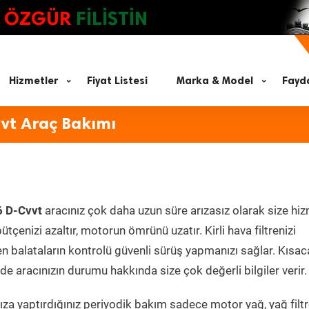
ÖZGÜR
FİLİSTİN
Hizmetler
Fiyat Listesi
Marka & Model
Fayda
vt Araç Bakımı
6 D-Cvvt
aracınız çok daha uzun süre arızasız olarak size hi
ütçenizi azaltır, motorun ömrünü uzatır. Kirli hava filtrenizi
en balataların kontrolü güvenli sürüş yapmanızı sağlar. Kısac
e aracınızın durumu hakkında size çok değerli bilgiler verir.
za yaptırdığınız periyodik bakım sadece motor yağ, yağ filtr