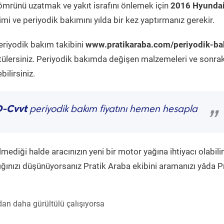
ömrünü uzatmak ve yakıt israfını önlemek için
2016 Hyunda
mi ve periyodik bakımını yılda bir kez yaptırmanız gerekir.
eriyodik bakım takibini
www.pratikaraba.com/periyodik-ba
tülersiniz. Periyodik bakımda değişen malzemeleri ve sonrak
ilirsiniz.
D-Cvvt
periyodik bakım fiyatını hemen hesapla
”
diği halde aracınızın yeni bir motor yağına ihtiyacı olabilir
ğınızı düşünüyorsanız Pratik Araba ekibini aramanızı yâda P
an daha gürültülü çalışıyorsa