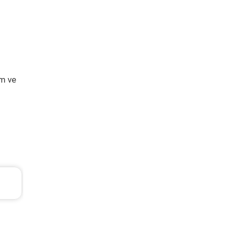
ım ve
Volkswagen Passat Periyodik Bakım 11.253 
2021 Model 1.5 Tsi Motor