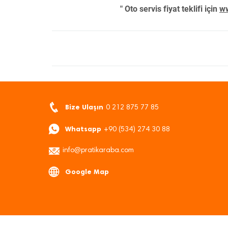
" Oto servis fiyat teklifi için
ww
Bize Ulaşın
0 212 875 77 85
Whatsapp
+90 (534) 274 30 88
info@pratikaraba.com
Google Map