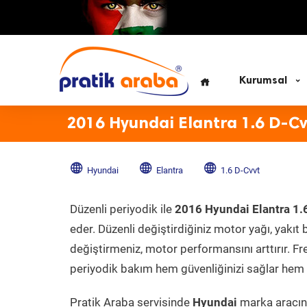
Kurumsal
2016 Hyundai Elantra 1.6 D-Cv
Hyundai
Elantra
1.6 D-Cvvt
Düzenli periyodik ile
2016 Hyundai Elantra 1.
eder. Düzenli değiştirdiğiniz motor yağı, yakıt b
değiştirmeniz, motor performansını arttırır. Fr
periyodik bakım hem güvenliğinizi sağlar hem d
Pratik Araba servisinde
Hyundai
marka aracını