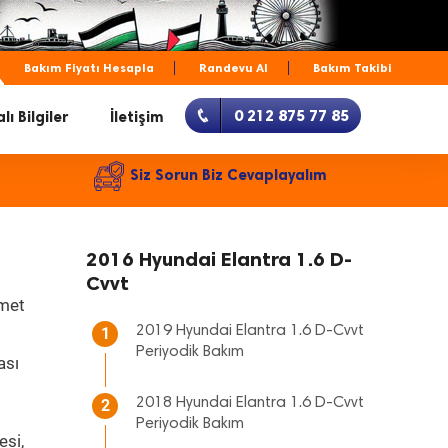
Bakım Fiyatı Hesapla
Randevu Al
Bakım Takibi
0 212 875 77 85
lı Bilgiler
İletişim
Siz Sorun Biz Cevaplayalım
2016 Hyundai Elantra 1.6 D-
Cvvt
zmet
2019 Hyundai Elantra 1.6 D-Cvvt
1
Periyodik Bakım
ası
2018 Hyundai Elantra 1.6 D-Cvvt
2
Periyodik Bakım
esi,