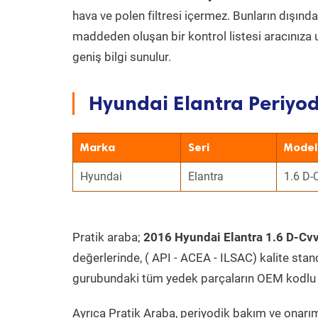
hava ve polen filtresi içermez. Bunların dışınd
maddeden oluşan bir kontrol listesi aracınıza 
geniş bilgi sunulur.
Hyundai Elantra Periyod
Marka
Seri
Model
Hyundai
Elantra
1.6 D-
Pratik araba;
2016 Hyundai Elantra 1.6 D-Cvv
değerlerinde, ( API - ACEA - ILSAC) kalite stan
gurubundaki tüm yedek parçaların OEM kodlu 
Ayrıca Pratik Araba, periyodik bakım ve onarım