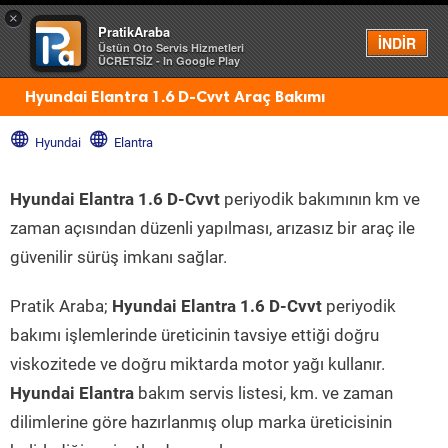
×
PratikAraba
Menü
İNDİR
Üstün Oto Servis Hizmetleri
ÜCRETSİZ - In Google Play
Hyundai Elantra 1.6 D-Cvvt Araç Bakımı
Hyundai
Elantra
Hyundai Elantra 1.6 D-Cvvt
periyodik bakımının km ve
zaman açısından düzenli yapılması, arızasız bir araç ile
güvenilir sürüş imkanı sağlar.
Pratik Araba;
Hyundai Elantra 1.6 D-Cvvt
periyodik
bakımı işlemlerinde üreticinin tavsiye ettiği doğru
viskozitede ve doğru miktarda motor yağı kullanır.
Hyundai Elantra
bakım servis listesi, km. ve zaman
dilimlerine göre hazırlanmış olup marka üreticisinin