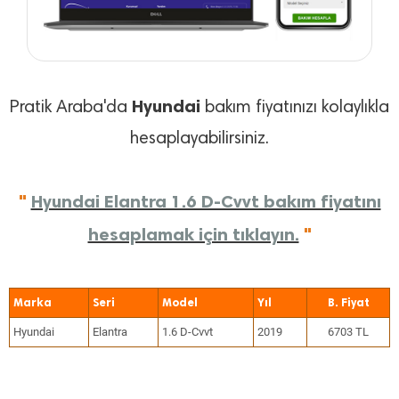
Hyundai
Pratik Araba'da
bakım fiyatınızı kolaylıkla
hesaplayabilirsiniz.
"
Hyundai Elantra 1.6 D-Cvvt bakım fiyatını
hesaplamak için tıklayın.
"
Marka
Seri
Model
Yıl
Hyundai
Elantra
1.6 D-Cvvt
2019
6703 TL