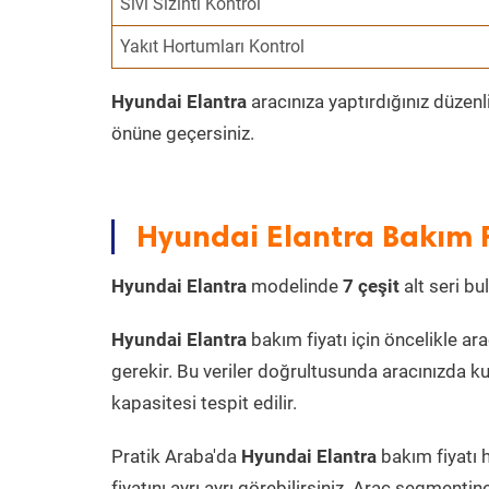
Sıvı Sızıntı Kontrol
Yakıt Hortumları Kontrol
Hyundai Elantra
aracınıza yaptırdığınız düzenl
önüne geçersiniz.
Hyundai Elantra Bakım F
Hyundai Elantra
modelinde
7 çeşit
alt seri bu
Hyundai Elantra
bakım fiyatı için öncelikle arac
gerekir. Bu veriler doğrultusunda aracınızda ku
kapasitesi tespit edilir.
Pratik Araba'da
Hyundai Elantra
bakım fiyatı 
fiyatını ayrı ayrı görebilirsiniz. Araç segment