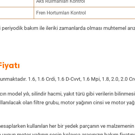
Aks Rulmanları Kontrol
Fren Hortumları Kontrol
i periyodik bakım ile ileriki zamanlarda olması muhtemel arız
iyatı
lunmaktadır. 1.6, 1.6 Crdi, 1.6 D-Cvvt, 1.6 Mpi, 1.8, 2.0, 2.0 Cr
ın model yılı, silindir hacmi, yakıt türü gibi verilerin bilinmesi
llanılacak olan filtre grubu, motor yağının cinsi ve motor yağ
hesaplarken kullanılan her bir yedek parçanın ve malzemenin
ine uygun motor yağının seçip kolayca aracınızın bakım fiyatını