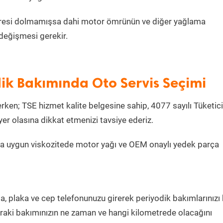
metresi dolmamışsa dahi motor ömrünün ve diğer yağlama
değişmesi gerekir.
ik Bakımında Oto Servis Seçimi
ken; TSE hizmet kalite belgesine sahip, 4077 sayılı Tüketici
r olasına dikkat etmenizi tavsiye ederiz.
za uygun viskozitede motor yağı ve OEM onaylı yedek parça
la, plaka ve cep telefonunuzu girerek periyodik bakımlarınızı
sonraki bakımınızın ne zaman ve hangi kilometrede olacağını