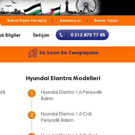
Bakım Fiyatı Hesapla
Randevu Al
Bakım Takibi
0 212 875 77 85
lı Bilgiler
İletişim
Siz Sorun Biz Cevaplayalım
Hyundai Elantra Modelleri
mrü
Hyundai Elantra 1.6 Periyodik
1
Bakım
Hyundai Elantra 1.6 Crdi
2
Periyodik Bakım