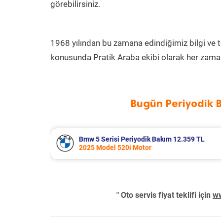
görebilirsiniz.
1968 yılından bu zamana edindiğimiz bilgi ve 
konusunda Pratik Araba ekibi olarak her zaman
Bugün Periyodik 
 TL
Suzuki Vitara Periyodik Bakım 7.680 TL
2020 Model 1.4 BoosterJet Motor
" Oto servis fiyat teklifi için
ww