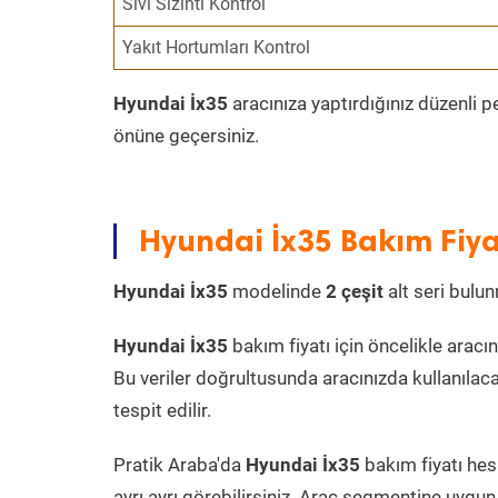
Sıvı Sızıntı Kontrol
Yakıt Hortumları Kontrol
Hyundai İx35
aracınıza yaptırdığınız düzenli p
önüne geçersiniz.
Hyundai İx35 Bakım Fiya
Hyundai İx35
modelinde
2 çeşit
alt seri bulun
Hyundai İx35
bakım fiyatı için öncelikle aracın 
Bu veriler doğrultusunda aracınızda kullanılaca
tespit edilir.
Pratik Araba'da
Hyundai İx35
bakım fiyatı hes
ayrı ayrı görebilirsiniz. Araç segmentine uygun