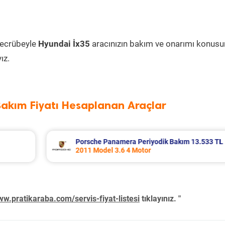
tecrübeyle
Hyundai İx35
aracınızın bakım ve onarımı konus
ız.
Bakım Fiyatı Hesaplanan Araçlar
33 TL
Renault Fluence Periyodik Bakım 8.285 TL
2016 Model 1.5 Dci Motor
w.pratikaraba.com/servis-fiyat-listesi
tıklayınız. "