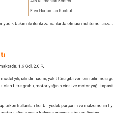
Aks Rulmanları Kontrol
Fren Hortumları Kontrol
eriyodik bakım ile ileriki zamanlarda olması muhtemel arızala
tı
maktadır. 1.6 Gdi, 2.0 R,
model yılı, silindir hacmi, yakıt türü gibi verilerin bilinmesi ge
k olan filtre grubu, motor yağının cinsi ve motor yağı kapasi
aplarken kullanılan her bir yedek parçanın ve malzemenin fiy
 motor yağının seçip kolayca aracınızın bakım fiyatını