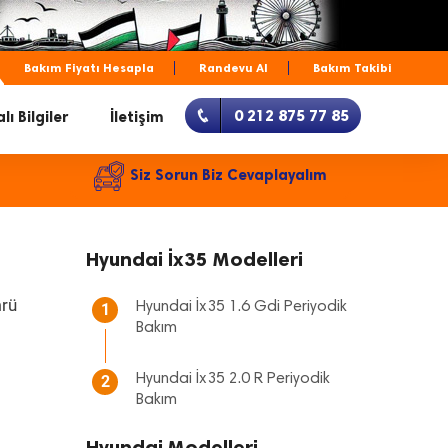
Bakım Fiyatı Hesapla
Randevu Al
Bakım Takibi
0 212 875 77 85
lı Bilgiler
İletişim
Siz Sorun Biz Cevaplayalım
Hyundai İx35 Modelleri
mrü
Hyundai İx35 1.6 Gdi Periyodik
1
Bakım
Hyundai İx35 2.0 R Periyodik
2
Bakım
Hyundai Modelleri