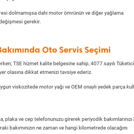
metresi dolmamışsa dahi motor ömrünün ve diğer yağlama
değişmesi gerekir.
Bakımında Oto Servis Seçimi
ken; TSE hizmet kalite belgesine sahip, 4077 sayılı Tüketici
r olasına dikkat etmenizi tavsiye ederiz.
uygun viskozitede motor yağı ve OEM onaylı yedek parça kul
la, plaka ve cep telefonunuzu girerek periyodik bakımlarınızı
sonraki bakımınızın ne zaman ve hangi kilometrede olacağını