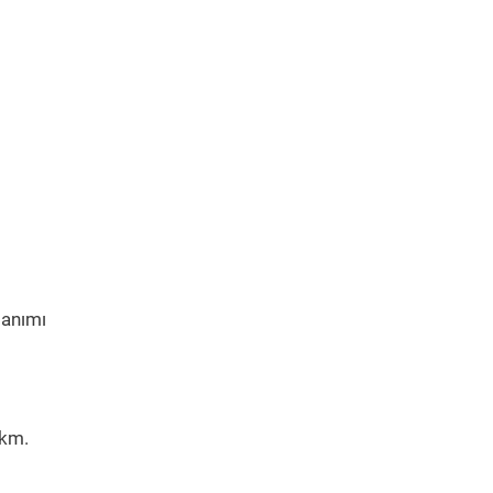
lanımı
 km.