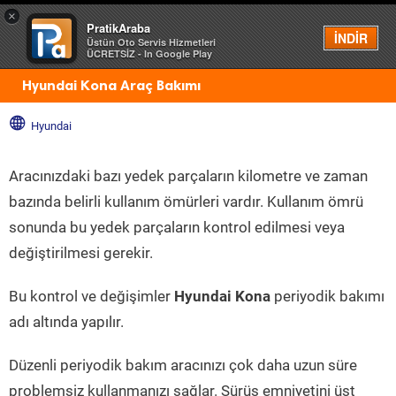
×
PratikAraba
Menü
İNDİR
Üstün Oto Servis Hizmetleri
ÜCRETSİZ - In Google Play
Hyundai Kona Araç Bakımı
Hyundai
Aracınızdaki bazı yedek parçaların kilometre ve zaman
bazında belirli kullanım ömürleri vardır. Kullanım ömrü
sonunda bu yedek parçaların kontrol edilmesi veya
değiştirilmesi gerekir.
Bu kontrol ve değişimler
Hyundai Kona
periyodik bakımı
adı altında yapılır.
Düzenli periyodik bakım aracınızı çok daha uzun süre
problemsiz kullanmanızı sağlar. Sürüş emniyetini üst