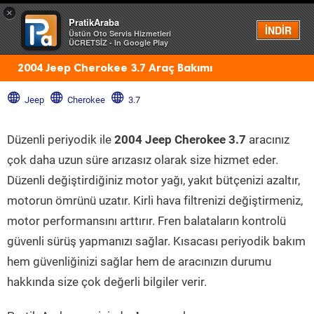
×
PratikAraba
Menü
İNDİR
Üstün Oto Servis Hizmetleri
ÜCRETSİZ - In Google Play
2004 Jeep Cherokee 3.7 Araç Bakımı
Jeep
Cherokee
3.7
Düzenli periyodik ile
2004 Jeep Cherokee 3.7
aracınız
çok daha uzun süre arızasız olarak size hizmet eder.
Düzenli değiştirdiğiniz motor yağı, yakıt bütçenizi azaltır,
motorun ömrünü uzatır. Kirli hava filtrenizi değiştirmeniz,
motor performansını arttırır. Fren balataların kontrolü
güvenli sürüş yapmanızı sağlar. Kısacası periyodik bakım
hem güvenliğinizi sağlar hem de aracınızın durumu
hakkında size çok değerli bilgiler verir.