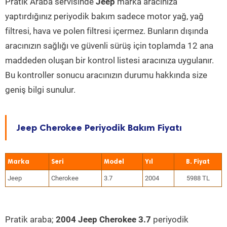
Pratik Araba servisinde
Jeep
marka aracınıza
yaptırdığınız periyodik bakım sadece motor yağ, yağ
filtresi, hava ve polen filtresi içermez. Bunların dışında
aracınızın sağlığı ve güvenli sürüş için toplamda 12 ana
maddeden oluşan bir kontrol listesi aracınıza uygulanır.
Bu kontroller sonucu aracınızın durumu hakkında size
geniş bilgi sunulur.
Jeep Cherokee Periyodik Bakım Fiyatı
Marka
Seri
Model
Yıl
Jeep
Cherokee
3.7
2004
5988 TL
Pratik araba;
2004 Jeep Cherokee 3.7
periyodik