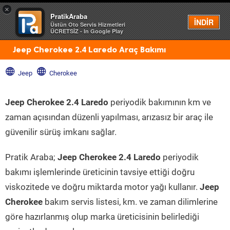
×
PratikAraba
Menü
İNDİR
Üstün Oto Servis Hizmetleri
ÜCRETSİZ - In Google Play
Jeep Cherokee 2.4 Laredo Araç Bakımı
Jeep
Cherokee
Jeep Cherokee 2.4 Laredo
periyodik bakımının km ve
zaman açısından düzenli yapılması, arızasız bir araç ile
güvenilir sürüş imkanı sağlar.
Pratik Araba;
Jeep Cherokee 2.4 Laredo
periyodik
bakımı işlemlerinde üreticinin tavsiye ettiği doğru
viskozitede ve doğru miktarda motor yağı kullanır.
Jeep
Cherokee
bakım servis listesi, km. ve zaman dilimlerine
göre hazırlanmış olup marka üreticisinin belirlediği