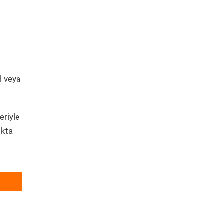
l veya
eriyle
okta