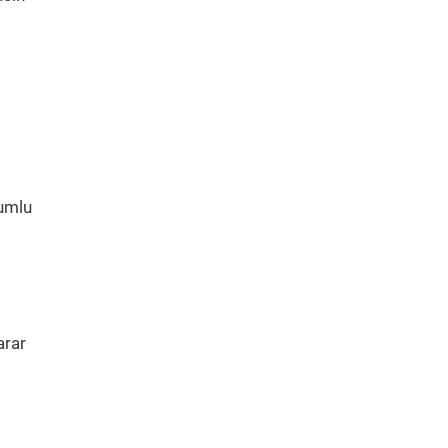
yumlu
arar