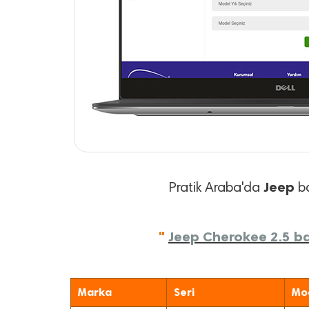
Jeep
Pratik Araba'da
ba
"
Jeep Cherokee 2.5 bak
Marka
Seri
Mo