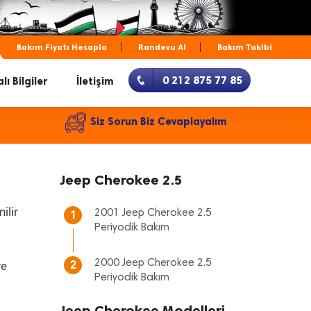
Bakım Fiyatı Hesapla
Randevu Al
Bakım Takibi
0 212 875 77 85
lı Bilgiler
İletişim
Siz Sorun Biz Cevaplayalım
Jeep Cherokee 2.5
ilir
2001 Jeep Cherokee 2.5
1
Periyodik Bakım
2000 Jeep Cherokee 2.5
2
ve
Periyodik Bakım
Jeep Cherokee Modelleri