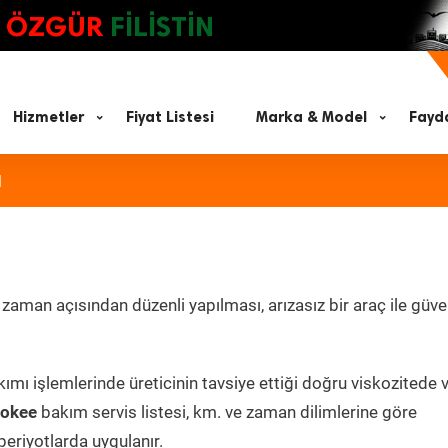
ÖZGÜR
FİLİSTİN
Hizmetler
Fiyat Listesi
Marka & Model
Fayda
ı
aman açısından düzenli yapılması, arızasız bir araç ile güven
ımı işlemlerinde üreticinin tavsiye ettiği doğru viskozitede 
rokee
bakım servis listesi, km. ve zaman dilimlerine göre
periyotlarda uygulanır.