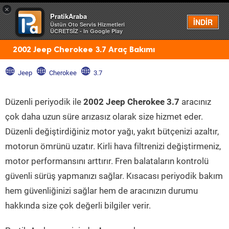
×
PratikAraba
Menü
İNDİR
Üstün Oto Servis Hizmetleri
ÜCRETSİZ - In Google Play
2002 Jeep Cherokee 3.7 Araç Bakımı
Jeep
Cherokee
3.7
Düzenli periyodik ile
2002 Jeep Cherokee 3.7
aracınız
çok daha uzun süre arızasız olarak size hizmet eder.
Düzenli değiştirdiğiniz motor yağı, yakıt bütçenizi azaltır,
motorun ömrünü uzatır. Kirli hava filtrenizi değiştirmeniz,
motor performansını arttırır. Fren balataların kontrolü
güvenli sürüş yapmanızı sağlar. Kısacası periyodik bakım
hem güvenliğinizi sağlar hem de aracınızın durumu
hakkında size çok değerli bilgiler verir.