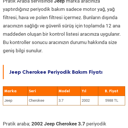
Pratik Araba servisinde
Jeep
marka aracınıza
yaptırdığınız periyodik bakım sadece motor yağ, yağ
filtresi, hava ve polen filtresi içermez. Bunların dışında
aracınızın sağlığı ve güvenli sürüş için toplamda 12 ana
maddeden oluşan bir kontrol listesi aracınıza uygulanır.
Bu kontroller sonucu aracınızın durumu hakkında size
geniş bilgi sunulur.
Jeep Cherokee Periyodik Bakım Fiyatı
Marka
Seri
Model
Yıl
Jeep
Cherokee
3.7
2002
5988 TL
Pratik araba;
2002 Jeep Cherokee 3.7
periyodik