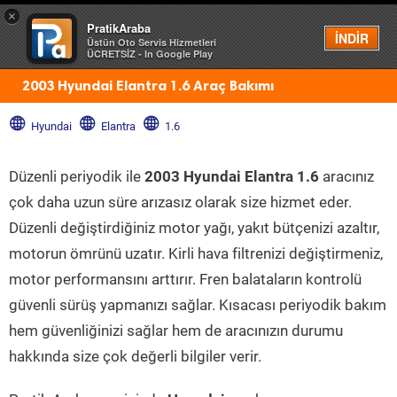
×
PratikAraba
Menü
İNDİR
Üstün Oto Servis Hizmetleri
ÜCRETSİZ - In Google Play
2003 Hyundai Elantra 1.6 Araç Bakımı
Hyundai
Elantra
1.6
Düzenli periyodik ile
2003 Hyundai Elantra 1.6
aracınız
çok daha uzun süre arızasız olarak size hizmet eder.
Düzenli değiştirdiğiniz motor yağı, yakıt bütçenizi azaltır,
motorun ömrünü uzatır. Kirli hava filtrenizi değiştirmeniz,
motor performansını arttırır. Fren balataların kontrolü
güvenli sürüş yapmanızı sağlar. Kısacası periyodik bakım
hem güvenliğinizi sağlar hem de aracınızın durumu
hakkında size çok değerli bilgiler verir.