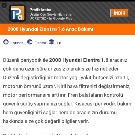
×
PratikAraba
Menü
İNDİR
Üstün Oto Servis Hizmetleri
ÜCRETSİZ - In Google Play
2008 Hyundai Elantra 1.6 Araç Bakımı
Hyundai
Elantra
1.6
Düzenli periyodik ile
2008 Hyundai Elantra 1.6
aracınız
çok daha uzun süre arızasız olarak size hizmet eder.
Düzenli değiştirdiğiniz motor yağı, yakıt bütçenizi azaltır,
motorun ömrünü uzatır. Kirli hava filtrenizi değiştirmeniz,
motor performansını arttırır. Fren balataların kontrolü
güvenli sürüş yapmanızı sağlar. Kısacası periyodik bakım
hem güvenliğinizi sağlar hem de aracınızın durumu
hakkında size çok değerli bilgiler verir.