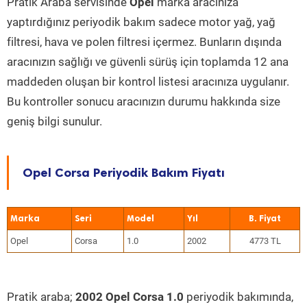
Pratik Araba servisinde
Opel
marka aracınıza
yaptırdığınız periyodik bakım sadece motor yağ, yağ
filtresi, hava ve polen filtresi içermez. Bunların dışında
aracınızın sağlığı ve güvenli sürüş için toplamda 12 ana
maddeden oluşan bir kontrol listesi aracınıza uygulanır.
Bu kontroller sonucu aracınızın durumu hakkında size
geniş bilgi sunulur.
Opel Corsa Periyodik Bakım Fiyatı
Marka
Seri
Model
Yıl
Opel
Corsa
1.0
2002
4773 TL
Pratik araba;
2002 Opel Corsa 1.0
periyodik bakımında,