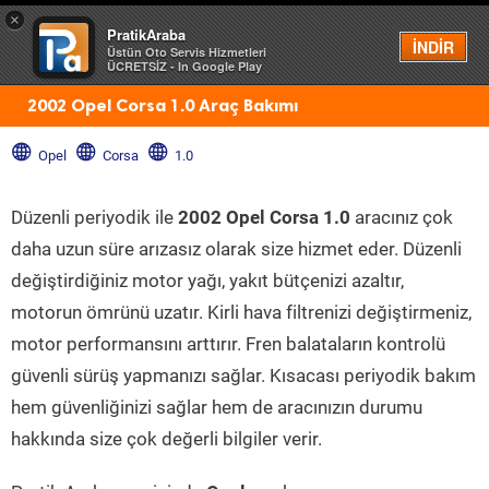
×
PratikAraba
Menü
İNDİR
Üstün Oto Servis Hizmetleri
ÜCRETSİZ - In Google Play
2002 Opel Corsa 1.0 Araç Bakımı
Opel
Corsa
1.0
Düzenli periyodik ile
2002 Opel Corsa 1.0
aracınız çok
daha uzun süre arızasız olarak size hizmet eder. Düzenli
değiştirdiğiniz motor yağı, yakıt bütçenizi azaltır,
motorun ömrünü uzatır. Kirli hava filtrenizi değiştirmeniz,
motor performansını arttırır. Fren balataların kontrolü
güvenli sürüş yapmanızı sağlar. Kısacası periyodik bakım
hem güvenliğinizi sağlar hem de aracınızın durumu
hakkında size çok değerli bilgiler verir.