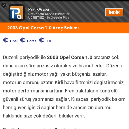
×
PratikAraba
Menü
İNDİR
Üstün Oto Servis Hizmetleri
ÜCRETSİZ - In Google Play
2003 Opel Corsa 1.0 Araç Bakımı
Opel
Corsa
1.0
Düzenli periyodik ile
2003 Opel Corsa 1.0
aracınız çok
daha uzun süre arızasız olarak size hizmet eder. Düzenli
değiştirdiğiniz motor yağı, yakıt bütçenizi azaltır,
motorun ömrünü uzatır. Kirli hava filtrenizi değiştirmeniz,
motor performansını arttırır. Fren balataların kontrolü
güvenli sürüş yapmanızı sağlar. Kısacası periyodik bakım
hem güvenliğinizi sağlar hem de aracınızın durumu
hakkında size çok değerli bilgiler verir.