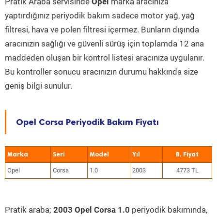
Pratik Araba servisinde
Opel
marka aracınıza
yaptırdığınız periyodik bakım sadece motor yağ, yağ
filtresi, hava ve polen filtresi içermez. Bunların dışında
aracınızın sağlığı ve güvenli sürüş için toplamda 12 ana
maddeden oluşan bir kontrol listesi aracınıza uygulanır.
Bu kontroller sonucu aracınızın durumu hakkında size
geniş bilgi sunulur.
Opel Corsa Periyodik Bakım Fiyatı
Marka
Seri
Model
Yıl
Opel
Corsa
1.0
2003
4773 TL
Pratik araba;
2003 Opel Corsa 1.0
periyodik bakımında,