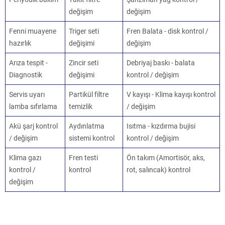
değişim
değişim
Fenni muayene
Triger seti
Fren Balata - disk kontrol /
hazırlık
değişimi
değişim
Arıza tespit -
Zincir seti
Debriyaj baskı - balata
Diagnostik
değişimi
kontrol / değişim
Servis uyarı
Partikül filtre
V kayışı - Klima kayışı kontrol
lamba sıfırlama
temizlik
/ değişim
Akü şarj kontrol
Aydınlatma
Isıtma - kızdırma bujisi
/ değişim
sistemi kontrol
kontrol / değişim
Klima gazı
Fren testi
Ön takım (Amortisör, aks,
kontrol /
kontrol
rot, salıncak) kontrol
değişim