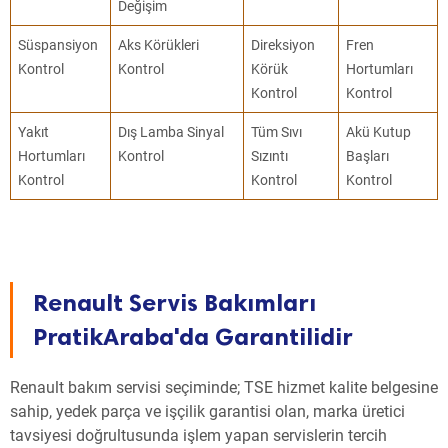
Değişim
Süspansiyon
Aks Körükleri
Direksiyon
Fren
Kontrol
Kontrol
Körük
Hortumları
Kontrol
Kontrol
Yakıt
Dış Lamba Sinyal
Tüm Sıvı
Akü Kutup
Hortumları
Kontrol
Sızıntı
Başları
Kontrol
Kontrol
Kontrol
Renault Servis Bakımları
PratikAraba'da Garantilidir
Renault bakım servisi seçiminde; TSE hizmet kalite belgesine
sahip, yedek parça ve işçilik garantisi olan, marka üretici
tavsiyesi doğrultusunda işlem yapan servislerin tercih