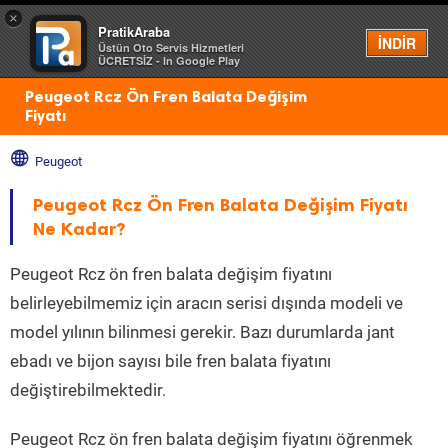
×
PratikAraba
Menü
İNDİR
Üstün Oto Servis Hizmetleri
ÜCRETSİZ - In Google Play
Peugeot Rcz Ön Fren Balata Değişim
Fiyatı
Peugeot
Peugeot Rcz Ön Fren Balata Değişim Fiyatı
Ne Kadar?
Peugeot Rcz ön fren balata değişim fiyatını
belirleyebilmemiz için aracın serisi dışında modeli ve
model yılının bilinmesi gerekir. Bazı durumlarda jant
ebadı ve bijon sayısı bile fren balata fiyatını
değiştirebilmektedir.
Peugeot Rcz ön fren balata değişim fiyatını öğrenmek