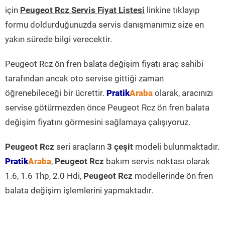
için
Peugeot Rcz Servis Fiyat Listesi
linkine tıklayıp
formu doldurduğunuzda servis danışmanımız size en
yakın sürede bilgi verecektir.
Peugeot Rcz ön fren balata değişim fiyatı araç sahibi
tarafından ancak oto servise gittiği zaman
öğrenebileceği bir ücrettir.
Pratik
Araba
olarak, aracınızı
servise götürmezden önce Peugeot Rcz ön fren balata
değişim fiyatını görmesini sağlamaya çalışıyoruz.
Peugeot Rcz
seri araçların
3 çeşit
modeli bulunmaktadır.
Pratik
Araba
,
Peugeot Rcz
bakım servis noktası olarak
1.6, 1.6 Thp, 2.0 Hdi,
Peugeot Rcz
modellerinde ön fren
balata değişim işlemlerini yapmaktadır.