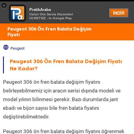
×
PratikAraba
Menü
İNDİR
Üstün Oto Servis Hizmetleri
ÜCRETSİZ - In Google Play
Peugeot 306 Ön Fren Balata Değişim
Fiyatı
Peugeot
Peugeot 306 Ön Fren Balata Değişim Fiyatı
Ne Kadar?
Peugeot 306 ön fren balata değişim fiyatını
belirleyebilmemiz için aracın serisi dışında modeli ve
model yılının bilinmesi gerekir. Bazı durumlarda jant
ebadı ve bijon sayısı bile fren balata fiyatını
değiştirebilmektedir.
Peugeot 306 ön fren balata değişim fiyatını öğrenmek