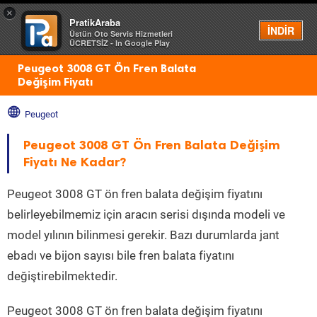
×
PratikAraba
Menü
İNDİR
Üstün Oto Servis Hizmetleri
ÜCRETSİZ - In Google Play
Peugeot 3008 GT Ön Fren Balata
Değişim Fiyatı
Peugeot
Peugeot 3008 GT Ön Fren Balata Değişim
Fiyatı Ne Kadar?
Peugeot 3008 GT ön fren balata değişim fiyatını
belirleyebilmemiz için aracın serisi dışında modeli ve
model yılının bilinmesi gerekir. Bazı durumlarda jant
ebadı ve bijon sayısı bile fren balata fiyatını
değiştirebilmektedir.
Peugeot 3008 GT ön fren balata değişim fiyatını