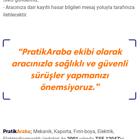
- Aracınıza dair kayıtlı hasar bilgileri mesaj yoluyla tarafınıza
iletilecektir.
“PratikAraba ekibi olarak
aracınızla sağlıklı ve güvenli
sürüşler yapmanızı
önemsiyoruz.”
Pratik
Araba
;
Mekanik, Kaporta, Fırın-boya, Elektrik,
Elektrodiagnostik üniteleri ile
2001
yılında
TSE 12047'
yi -