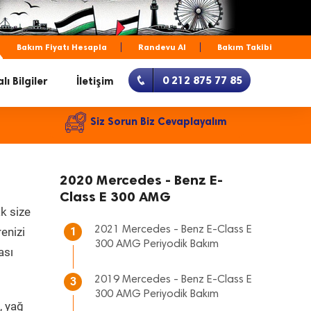
Bakım Fiyatı Hesapla
Randevu Al
Bakım Takibi
0 212 875 77 85
lı Bilgiler
İletişim
Siz Sorun Biz Cevaplayalım
2020 Mercedes - Benz E-
Class E 300 AMG
k size
2021 Mercedes - Benz E-Class E
renizi
1
300 AMG Periyodik Bakım
ası
2019 Mercedes - Benz E-Class E
3
300 AMG Periyodik Bakım
, yağ