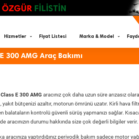
ÖZGÜR
FİLİSTİN
Hizmetler
Fiyat Listesi
Marka & Model
Fayda
 E 300 AMG Araç Bakımı
-Class E 300 AMG
aracınız çok daha uzun süre arızasız olara
yakıt bütçenizi azaltır, motorun ömrünü uzatır. Kirli hava filt
en balataların kontrolü güvenli sürüş yapmanızı sağlar. Kısac
e aracınızın durumu hakkında size çok değerli bilgiler verir.
a aracınıza yaptırdığınız periyodik bakım sadece motor yağ