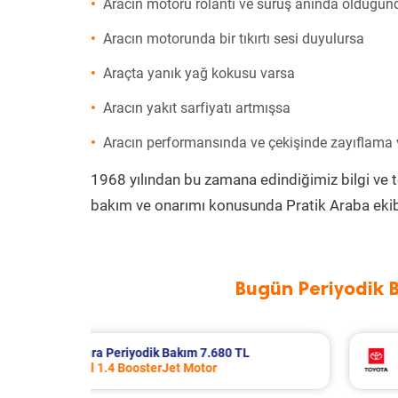
Aracın motoru rolanti ve sürüş anında olduğund
Aracın motorunda bir tıkırtı sesi duyulursa
Araçta yanık yağ kokusu varsa
Aracın yakıt sarfiyatı artmışsa
Aracın performansında ve çekişinde zayıflama
1968 yılından bu zamana edindiğimiz bilgi ve 
bakım ve onarımı konusunda Pratik Araba ekib
Bugün Periyodik 
L
Toyota Corolla Periyodik Bakım 10.994 TL
2022 Model 1.8 Hybrid Motor