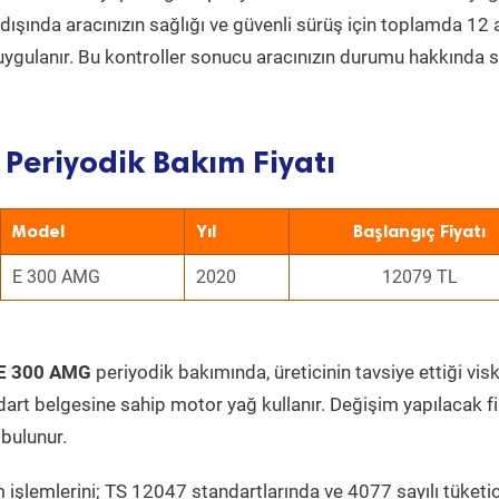
ın dışında aracınızın sağlığı ve güvenli sürüş için toplamda 12
uygulanır. Bu kontroller sonucu aracınızın durumu hakkında s
 Periyodik Bakım Fiyatı
Model
Yıl
Başlangıç Fiyatı
E 300 AMG
2020
12079 TL
 E 300 AMG
periyodik bakımında, üreticinin tavsiye ettiği vis
dart belgesine sahip motor yağ kullanır. Değişim yapılacak fi
bulunur.
 işlemlerini; TS 12047 standartlarında ve 4077 sayılı tüketic