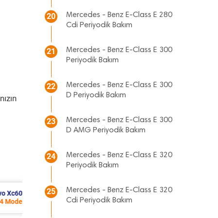
Mercedes - Benz E-Class E 280
20
Cdi Periyodik Bakım
Mercedes - Benz E-Class E 300
21
Periyodik Bakım
Mercedes - Benz E-Class E 300
22
D Periyodik Bakım
nızın
Mercedes - Benz E-Class E 300
23
D AMG Periyodik Bakım
Mercedes - Benz E-Class E 320
24
Periyodik Bakım
Mercedes - Benz E-Class E 320
25
Seat Leon Periyodik Bakım 7.135 TL
Cdi Periyodik Bakım
2013 Model 1.2 Tsi Motor