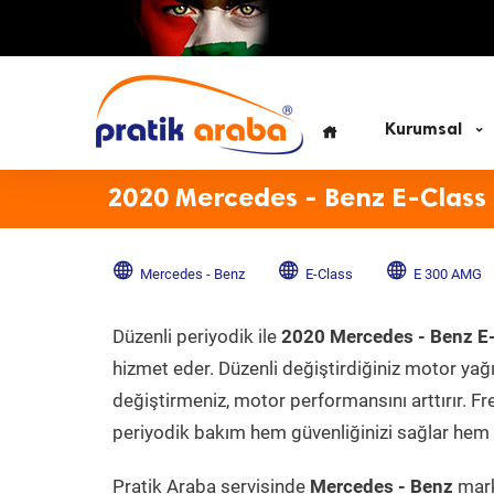
Kurumsal
2020 Mercedes - Benz E-Class
Mercedes - Benz
E-Class
E 300 AMG
Düzenli periyodik ile
2020 Mercedes - Benz E
hizmet eder. Düzenli değiştirdiğiniz motor yağı, 
değiştirmeniz, motor performansını arttırır. Fr
periyodik bakım hem güvenliğinizi sağlar hem d
Pratik Araba servisinde
Mercedes - Benz
mark