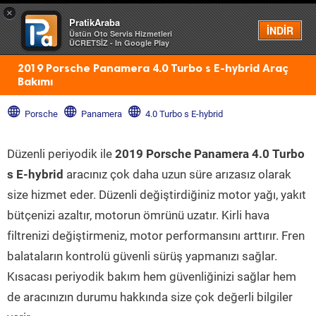
×
PratikAraba
Menü
İNDİR
Üstün Oto Servis Hizmetleri
ÜCRETSİZ - In Google Play
2019 Porsche Panamera 4.0 Turbo s E-hybrid Araç
Bakımı
Porsche
Panamera
4.0 Turbo s E-hybrid
Düzenli periyodik ile
2019 Porsche Panamera 4.0 Turbo
s E-hybrid
aracınız çok daha uzun süre arızasız olarak
size hizmet eder. Düzenli değiştirdiğiniz motor yağı, yakıt
bütçenizi azaltır, motorun ömrünü uzatır. Kirli hava
filtrenizi değiştirmeniz, motor performansını arttırır. Fren
balataların kontrolü güvenli sürüş yapmanızı sağlar.
Kısacası periyodik bakım hem güvenliğinizi sağlar hem
de aracınızın durumu hakkında size çok değerli bilgiler