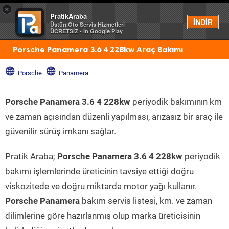
×
PratikAraba
Menü
İNDİR
Üstün Oto Servis Hizmetleri
ÜCRETSİZ - In Google Play
Porsche Panamera 3.6 4 228kw Araç Bakımı
Porsche
Panamera
Porsche Panamera 3.6 4 228kw
periyodik bakımının km
ve zaman açısından düzenli yapılması, arızasız bir araç ile
güvenilir sürüş imkanı sağlar.
Pratik Araba;
Porsche Panamera 3.6 4 228kw
periyodik
bakımı işlemlerinde üreticinin tavsiye ettiği doğru
viskozitede ve doğru miktarda motor yağı kullanır.
Porsche Panamera
bakım servis listesi, km. ve zaman
dilimlerine göre hazırlanmış olup marka üreticisinin