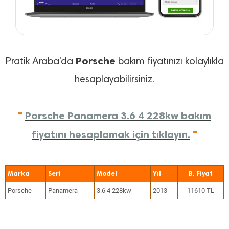
Porsche
Pratik Araba'da
bakım fiyatınızı kolaylıkla
hesaplayabilirsiniz.
"
Porsche Panamera 3.6 4 228kw bakım
fiyatını hesaplamak için tıklayın.
"
Marka
Seri
Model
Yıl
Porsche
Panamera
3.6 4 228kw
2013
11610 TL