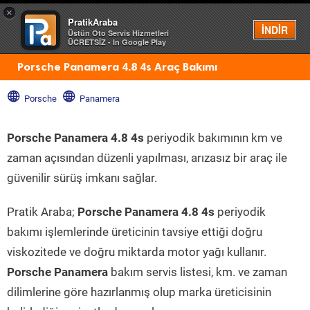
×
PratikAraba
Menü
İNDİR
Üstün Oto Servis Hizmetleri
ÜCRETSİZ - In Google Play
Porsche Panamera 4.8 4s Araç Bakımı
Porsche
Panamera
Porsche Panamera 4.8 4s
periyodik bakımının km ve
zaman açısından düzenli yapılması, arızasız bir araç ile
güvenilir sürüş imkanı sağlar.
Pratik Araba;
Porsche Panamera 4.8 4s
periyodik
bakımı işlemlerinde üreticinin tavsiye ettiği doğru
viskozitede ve doğru miktarda motor yağı kullanır.
Porsche Panamera
bakım servis listesi, km. ve zaman
dilimlerine göre hazırlanmış olup marka üreticisinin