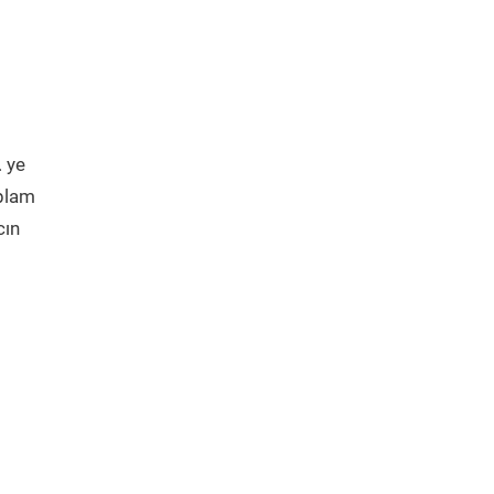
 ye
oplam
cın