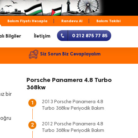
Bakım Fiyatı Hesapla
Randevu Al
Bakım Takibi
0 212 875 77 85
lı Bilgiler
İletişim
Siz Sorun Biz Cevaplayalım
Porsche Panamera 4.8 Turbo
368kw
ız bir
2013 Porsche Panamera 4.8
1
Turbo 368kw Periyodik Bakım
doğru
2012 Porsche Panamera 4.8
2
Turbo 368kw Periyodik Bakım