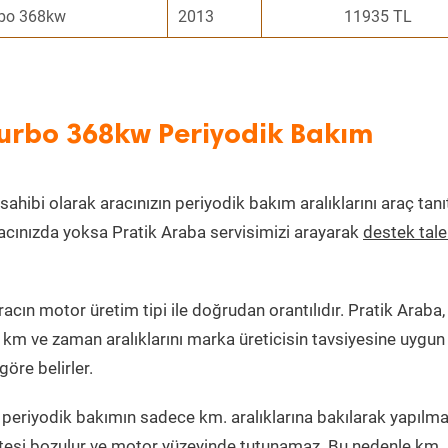
rbo 368kw
2013
11935 TL
urbo 368kw Periyodik Bakım
sahibi olarak aracınızın periyodik bakım aralıklarını araç tan
aracınızda yoksa Pratik Araba servisimizi arayarak
destek tal
cın motor üretim tipi ile doğrudan orantılıdır. Pratik Araba,
 km ve zaman aralıklarını marka üreticisin tavsiyesine uygun
öre belirler.
periyodik bakımın sadece km. aralıklarına bakılarak yapılma
itesi bozulur ve motor yüzeyinde tutunamaz. Bu nedenle km. 