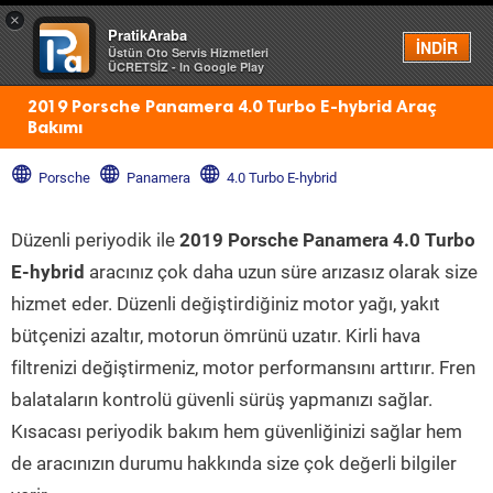
×
PratikAraba
Menü
İNDİR
Üstün Oto Servis Hizmetleri
ÜCRETSİZ - In Google Play
2019 Porsche Panamera 4.0 Turbo E-hybrid Araç
Bakımı
Porsche
Panamera
4.0 Turbo E-hybrid
Düzenli periyodik ile
2019 Porsche Panamera 4.0 Turbo
E-hybrid
aracınız çok daha uzun süre arızasız olarak size
hizmet eder. Düzenli değiştirdiğiniz motor yağı, yakıt
bütçenizi azaltır, motorun ömrünü uzatır. Kirli hava
filtrenizi değiştirmeniz, motor performansını arttırır. Fren
balataların kontrolü güvenli sürüş yapmanızı sağlar.
Kısacası periyodik bakım hem güvenliğinizi sağlar hem
de aracınızın durumu hakkında size çok değerli bilgiler