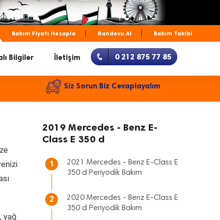
Bakım Fiyatı Hesapla
Randevu Al
Bakım Takibi
0 212 875 77 85
lı Bilgiler
İletişim
Siz Sorun Biz Cevaplayalım
2019 Mercedes - Benz E-
Class E 350 d
ize
2021 Mercedes - Benz E-Class E
renizi
1
350 d Periyodik Bakım
ası
2020 Mercedes - Benz E-Class E
2
350 d Periyodik Bakım
, yağ