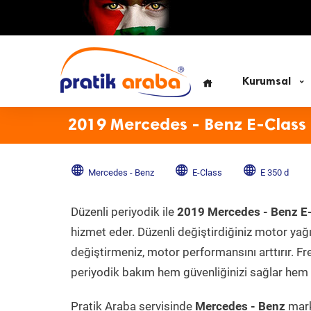
Kurumsal
2019 Mercedes - Benz E-Class 
Mercedes - Benz
E-Class
E 350 d
Düzenli periyodik ile
2019 Mercedes - Benz E-
hizmet eder. Düzenli değiştirdiğiniz motor yağı, 
değiştirmeniz, motor performansını arttırır. Fr
periyodik bakım hem güvenliğinizi sağlar hem d
Pratik Araba servisinde
Mercedes - Benz
mark