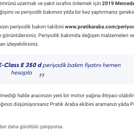
ömrünü uzatmak ve yakıt israfını önlemek için
2019 Mercede
işimi ve periyodik bakımını yılda bir kez yaptırmanız gerekir
ızın periyodik bakım takibini
www.pratikaraba.com/periyod
e görüntülersiniz. Periyodik bakımda değişen malzemeleri v
 izleyebilirsiniz.
E-Class E 350 d
periyodik bakım fiyatını hemen
hesapla
”
diği halde aracınızın yeni bir motor yağına ihtiyacı olabilir
ğınızı düşünüyorsanız Pratik Araba ekibini aramanızı yâda P
an daha gürültülü çalışıyorsa