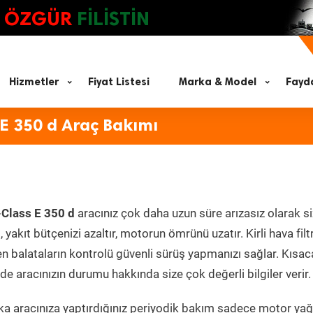
ÖZGÜR
FİLİSTİN
Hizmetler
Fiyat Listesi
Marka & Model
Fayda
E 350 d Araç Bakımı
Class E 350 d
aracınız çok daha uzun süre arızasız olarak s
yakıt bütçenizi azaltır, motorun ömrünü uzatır. Kirli hava filt
en balataların kontrolü güvenli sürüş yapmanızı sağlar. Kısac
e aracınızın durumu hakkında size çok değerli bilgiler verir.
a aracınıza yaptırdığınız periyodik bakım sadece motor yağ