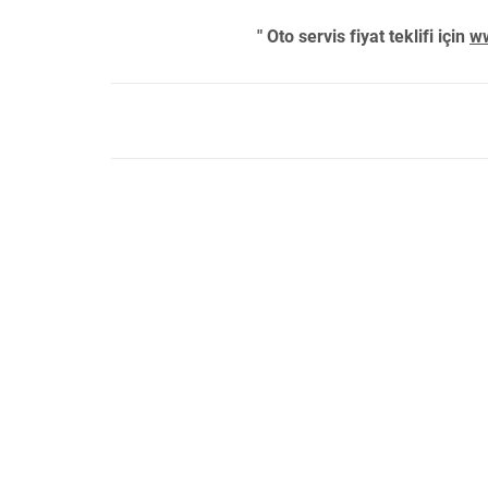
" Oto servis fiyat teklifi için
ww