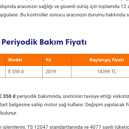
ın dışında aracınızın sağlığı ve güvenli sürüş için toplamda 12
uygulanır. Bu kontroller sonucu aracınızın durumu hakkında s
 Periyodik Bakım Fiyatı
Model
Yıl
Başlangıç Fiyatı
E 350 d
2019
14399 TL
E 350 d
periyodik bakımında, üreticinin tavsiye ettiği viskoti
dart belgesine sahip motor yağ kullanır. Değişim yapılacak fi
bulunur.
 işlemlerini; TS 12047 standartlarında ve 4077 sayılı tüketic