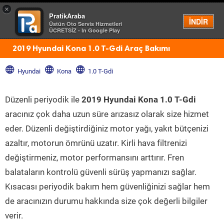
×
PratikAraba
Menü
İNDİR
Üstün Oto Servis Hizmetleri
ÜCRETSİZ - In Google Play
2019 Hyundai Kona 1.0 T-Gdi Araç Bakımı
Hyundai
Kona
1.0 T-Gdi
Düzenli periyodik ile
2019 Hyundai Kona 1.0 T-Gdi
aracınız çok daha uzun süre arızasız olarak size hizmet
eder. Düzenli değiştirdiğiniz motor yağı, yakıt bütçenizi
azaltır, motorun ömrünü uzatır. Kirli hava filtrenizi
değiştirmeniz, motor performansını arttırır. Fren
balataların kontrolü güvenli sürüş yapmanızı sağlar.
Kısacası periyodik bakım hem güvenliğinizi sağlar hem
de aracınızın durumu hakkında size çok değerli bilgiler
verir.