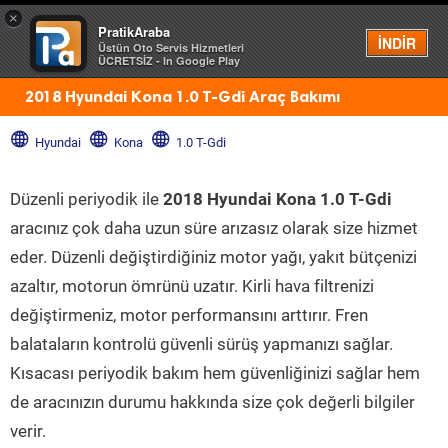
×
PratikAraba
Menü
İNDİR
Üstün Oto Servis Hizmetleri
ÜCRETSİZ - In Google Play
2018 Hyundai Kona 1.0 T-Gdi Araç Bakımı
Hyundai
Kona
1.0 T-Gdi
Düzenli periyodik ile
2018 Hyundai Kona 1.0 T-Gdi
aracınız çok daha uzun süre arızasız olarak size hizmet
eder. Düzenli değiştirdiğiniz motor yağı, yakıt bütçenizi
azaltır, motorun ömrünü uzatır. Kirli hava filtrenizi
değiştirmeniz, motor performansını arttırır. Fren
balataların kontrolü güvenli sürüş yapmanızı sağlar.
Kısacası periyodik bakım hem güvenliğinizi sağlar hem
de aracınızın durumu hakkında size çok değerli bilgiler
verir.