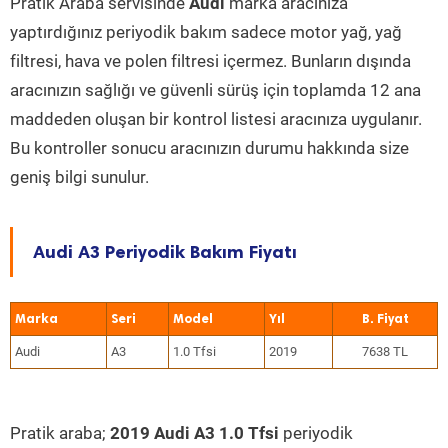
Pratik Araba servisinde
Audi
marka aracınıza
yaptırdığınız periyodik bakım sadece motor yağ, yağ
filtresi, hava ve polen filtresi içermez. Bunların dışında
aracınızın sağlığı ve güvenli sürüş için toplamda 12 ana
maddeden oluşan bir kontrol listesi aracınıza uygulanır.
Bu kontroller sonucu aracınızın durumu hakkında size
geniş bilgi sunulur.
Audi A3 Periyodik Bakım Fiyatı
Marka
Seri
Model
Yıl
Audi
A3
1.0 Tfsi
2019
7638 TL
Pratik araba;
2019 Audi A3 1.0 Tfsi
periyodik