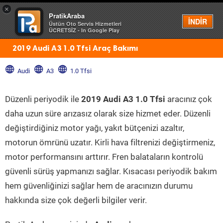
×
PratikAraba
Menü
İNDİR
Üstün Oto Servis Hizmetleri
ÜCRETSİZ - In Google Play
2019 Audi A3 1.0 Tfsi Araç Bakımı
Audi
A3
1.0 Tfsi
Düzenli periyodik ile
2019 Audi A3 1.0 Tfsi
aracınız çok
daha uzun süre arızasız olarak size hizmet eder. Düzenli
değiştirdiğiniz motor yağı, yakıt bütçenizi azaltır,
motorun ömrünü uzatır. Kirli hava filtrenizi değiştirmeniz,
motor performansını arttırır. Fren balataların kontrolü
güvenli sürüş yapmanızı sağlar. Kısacası periyodik bakım
hem güvenliğinizi sağlar hem de aracınızın durumu
hakkında size çok değerli bilgiler verir.