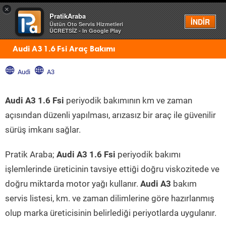
×
PratikAraba
Menü
İNDİR
Üstün Oto Servis Hizmetleri
ÜCRETSİZ - In Google Play
Audi A3 1.6 Fsi Araç Bakımı
Audi
A3
Audi A3 1.6 Fsi
periyodik bakımının km ve zaman
açısından düzenli yapılması, arızasız bir araç ile güvenilir
sürüş imkanı sağlar.
Pratik Araba;
Audi A3 1.6 Fsi
periyodik bakımı
işlemlerinde üreticinin tavsiye ettiği doğru viskozitede ve
doğru miktarda motor yağı kullanır.
Audi A3
bakım
servis listesi, km. ve zaman dilimlerine göre hazırlanmış
olup marka üreticisinin belirlediği periyotlarda uygulanır.