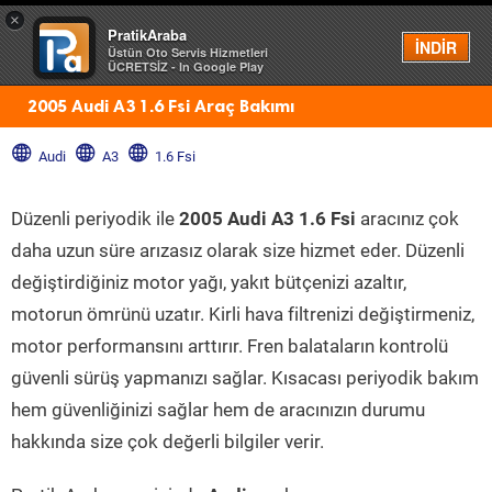
×
PratikAraba
Menü
İNDİR
Üstün Oto Servis Hizmetleri
ÜCRETSİZ - In Google Play
2005 Audi A3 1.6 Fsi Araç Bakımı
Audi
A3
1.6 Fsi
Düzenli periyodik ile
2005 Audi A3 1.6 Fsi
aracınız çok
daha uzun süre arızasız olarak size hizmet eder. Düzenli
değiştirdiğiniz motor yağı, yakıt bütçenizi azaltır,
motorun ömrünü uzatır. Kirli hava filtrenizi değiştirmeniz,
motor performansını arttırır. Fren balataların kontrolü
güvenli sürüş yapmanızı sağlar. Kısacası periyodik bakım
hem güvenliğinizi sağlar hem de aracınızın durumu
hakkında size çok değerli bilgiler verir.