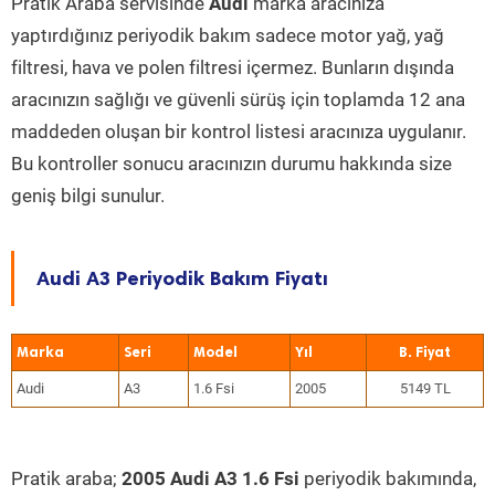
Pratik Araba servisinde
Audi
marka aracınıza
yaptırdığınız periyodik bakım sadece motor yağ, yağ
filtresi, hava ve polen filtresi içermez. Bunların dışında
aracınızın sağlığı ve güvenli sürüş için toplamda 12 ana
maddeden oluşan bir kontrol listesi aracınıza uygulanır.
Bu kontroller sonucu aracınızın durumu hakkında size
geniş bilgi sunulur.
Audi A3 Periyodik Bakım Fiyatı
Marka
Seri
Model
Yıl
Audi
A3
1.6 Fsi
2005
5149 TL
Pratik araba;
2005 Audi A3 1.6 Fsi
periyodik bakımında,