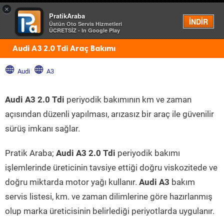
×
PratikAraba
Menü
İNDİR
Üstün Oto Servis Hizmetleri
ÜCRETSİZ - In Google Play
Audi A3 2.0 Tdi Araç Bakımı
Audi
A3
Audi A3 2.0 Tdi
periyodik bakımının km ve zaman
açısından düzenli yapılması, arızasız bir araç ile güvenilir
sürüş imkanı sağlar.
Pratik Araba;
Audi A3 2.0 Tdi
periyodik bakımı
işlemlerinde üreticinin tavsiye ettiği doğru viskozitede ve
doğru miktarda motor yağı kullanır.
Audi A3
bakım
servis listesi, km. ve zaman dilimlerine göre hazırlanmış
olup marka üreticisinin belirlediği periyotlarda uygulanır.