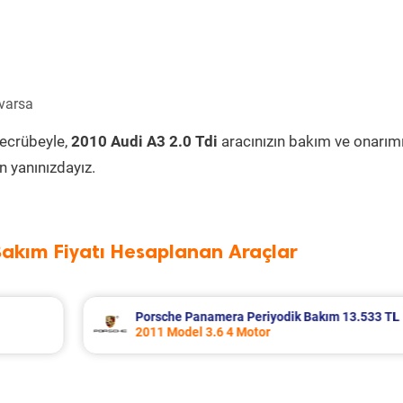
 varsa
tecrübeyle,
2010 Audi A3 2.0 Tdi
aracınızın bakım ve onarım
 yanınızdayız.
Bakım Fiyatı Hesaplanan Araçlar
13.533 TL
Renault Fluence Periyodik Bakım 8.285 
2016 Model 1.5 Dci Motor