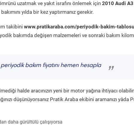
ömrünü uzatmak ve yakıt israfını önlemek için
2010 Audi A3
bakımını yılda bir kez yaptırmanız gerekir.
ım takibini
www.pratikaraba.com/periyodik-bakim-tablos
eriyodik bakımda değişen malzemeleri ve sonraki bakım kilom
periyodik bakım fiyatını hemen hesapla
”
diği halde aracınızın yeni bir motor yağına ihtiyacı olabilir
ğınızı düşünüyorsanız Pratik Araba ekibini aramanızı yâda P
an daha gürültülü çalışıyorsa