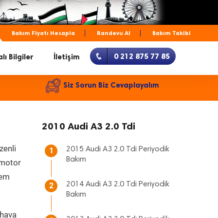
Bakım Fiyatı Hesapla
Randevu Al
Bakım Takibi
0 212 875 77 85
lı Bilgiler
İletişim
Siz Sorun Biz Cevaplayalım
2010 Audi A3 2.0 Tdi
zenli
2015 Audi A3 2.0 Tdi Periyodik
1
Bakım
, motor
hem
2014 Audi A3 2.0 Tdi Periyodik
2
Bakım
 hava