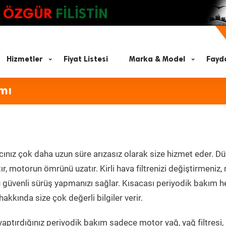
ÖZGÜR
FİLİSTİN
Hizmetler
Fiyat Listesi
Marka & Model
Fayda
mı
ınız çok daha uzun süre arızasız olarak size hizmet eder. Dü
tır, motorun ömrünü uzatır. Kirli hava filtrenizi değiştirmeniz
olü güvenli sürüş yapmanızı sağlar. Kısacası periyodik bakım 
akkında size çok değerli bilgiler verir.
aptırdığınız periyodik bakım sadece motor yağ, yağ filtresi,