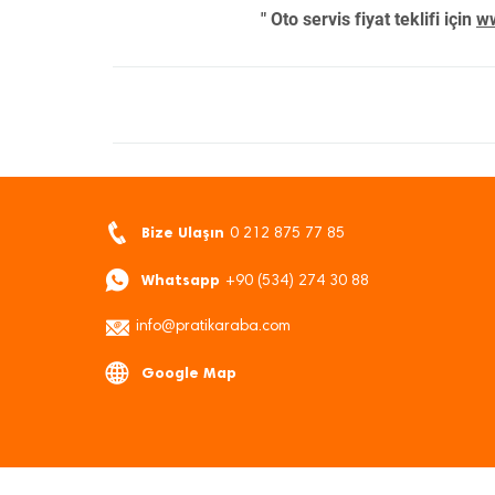
" Oto servis fiyat teklifi için
ww
Bize Ulaşın
0 212 875 77 85
Whatsapp
+90 (534) 274 30 88
info@pratikaraba.com
Google Map