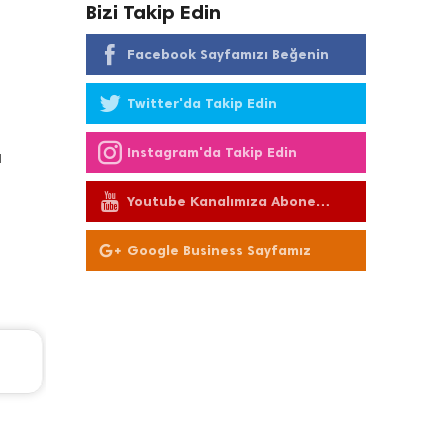
Bizi Takip Edin
Facebook Sayfamızı Beğenin
Twitter'da Takip Edin
Instagram'da Takip Edin
ı
Youtube Kanalımıza Abone
Olun
Google Business Sayfamız
TL
Chevrolet Cruze Periyodik Bakım 7.664 TL
2012 Model 1.6 Motor