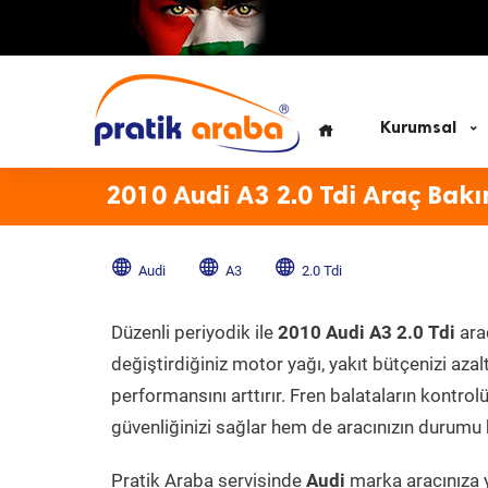
Kurumsal
2010 Audi A3 2.0 Tdi Araç Bakı
Audi
A3
2.0 Tdi
Düzenli periyodik ile
2010 Audi A3 2.0 Tdi
arac
değiştirdiğiniz motor yağı, yakıt bütçenizi azal
performansını arttırır. Fren balataların kontr
güvenliğinizi sağlar hem de aracınızın durumu h
Pratik Araba servisinde
Audi
marka aracınıza y