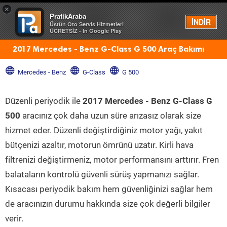
×
PratikAraba
Menü
İNDİR
Üstün Oto Servis Hizmetleri
ÜCRETSİZ - In Google Play
2017 Mercedes - Benz G-Class G 500 Araç Bakımı
Mercedes - Benz
G-Class
G 500
Düzenli periyodik ile
2017 Mercedes - Benz G-Class G
500
aracınız çok daha uzun süre arızasız olarak size
hizmet eder. Düzenli değiştirdiğiniz motor yağı, yakıt
bütçenizi azaltır, motorun ömrünü uzatır. Kirli hava
filtrenizi değiştirmeniz, motor performansını arttırır. Fren
balataların kontrolü güvenli sürüş yapmanızı sağlar.
Kısacası periyodik bakım hem güvenliğinizi sağlar hem
de aracınızın durumu hakkında size çok değerli bilgiler
verir.