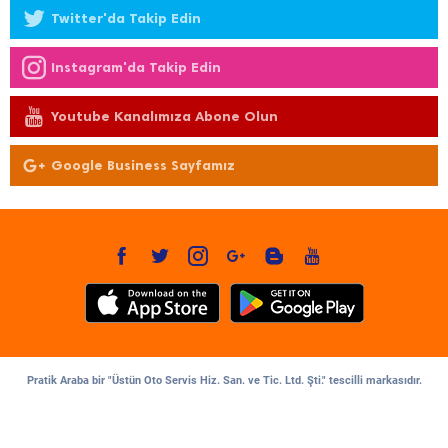
Twitter'da Takip Edin
Instagram'da Takip Edin
Youtube Kanalımıza Abone Olun
Google Business Sayfamız
Pratik Araba bir "Üstün Oto Servis Hiz. San. ve Tic. Ltd. Şti." tescilli markasıdır.