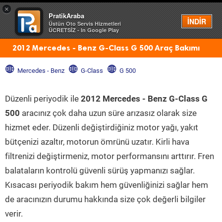
×
PratikAraba
Menü
İNDİR
Üstün Oto Servis Hizmetleri
ÜCRETSİZ - In Google Play
2012 Mercedes - Benz G-Class G 500 Araç Bakımı
Mercedes - Benz
G-Class
G 500
Düzenli periyodik ile
2012 Mercedes - Benz G-Class G
500
aracınız çok daha uzun süre arızasız olarak size
hizmet eder. Düzenli değiştirdiğiniz motor yağı, yakıt
bütçenizi azaltır, motorun ömrünü uzatır. Kirli hava
filtrenizi değiştirmeniz, motor performansını arttırır. Fren
balataların kontrolü güvenli sürüş yapmanızı sağlar.
Kısacası periyodik bakım hem güvenliğinizi sağlar hem
de aracınızın durumu hakkında size çok değerli bilgiler
verir.